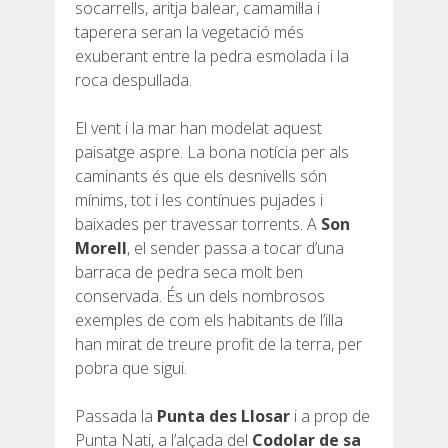
socarrells, aritja balear, camamil·la i
taperera seran la vegetació més
exuberant entre la pedra esmolada i la
roca despullada.
El vent i la mar han modelat aquest
paisatge aspre. La bona notícia per als
caminants és que els desnivells són
mínims, tot i les contínues pujades i
baixades per travessar torrents. A
Son
Morell
, el sender passa a tocar d’una
barraca de pedra seca molt ben
conservada. És un dels nombrosos
exemples de com els habitants de l’illa
han mirat de treure profit de la terra, per
pobra que sigui.
Passada la
Punta des Llosar
i a prop de
Punta Nati, a l’alçada del
Codolar de sa