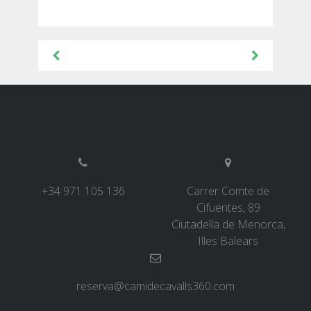
Navegació
d'entrades
+34 971 105 136
Carrer Comte de
Cifuentes, 89
Ciutadella de Menorca,
Illes Balears
reserva@camidecavalls360.com