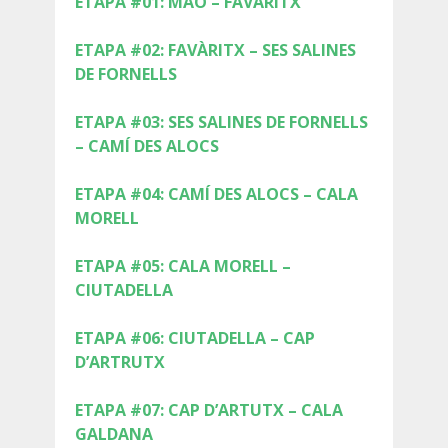
ETAPA #01: MAÓ – FAVÀRITX
SERVEI D’ASSISTÈNCIA
ETAPA #02: FAVÀRITX – SES SALINES
ENVIA UN INTENT
DE FORNELLS
ETAPA #03: SES SALINES DE FORNELLS
– CAMÍ DES ALOCS
PREU
ETAPA #04: CAMÍ DES ALOCS – CALA
MORELL
SERVEIS INCLOSOS
ETAPA #05: CALA MORELL –
CIUTADELLA
ALLOTJAMENT
ETAPA #06: CIUTADELLA – CAP
D’ARTRUTX
EXTRES
ETAPA #07: CAP D’ARTUTX – CALA
GALDANA
REGLAMENT