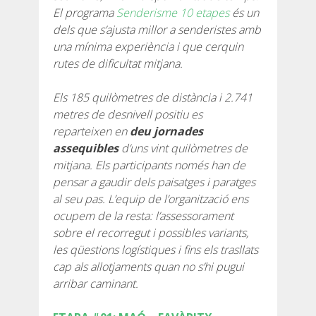
El programa
Senderisme 10 etapes
és un
7 ETAPES
dels que s’ajusta millor a senderistes amb
una mínima experiència i que cerquin
rutes de dificultat mitjana.
6 ETAPES
Els 185 quilòmetres de distància i 2.741
5 ETAPES
metres de desnivell positiu es
reparteixen en
deu jornades
assequibles
d’uns vint quilòmetres de
4 ETAPES
mitjana. Els participants només han de
pensar a gaudir dels paisatges i paratges
NON-STOP
al seu pas. L’equip de l’organització ens
ocupem de la resta: l’assessorament
sobre el recorregut i possibles variants,
NORMES I CRITERIS DE VALIDACIÓ
les qüestions logístiques i fins els trasllats
cap als allotjaments quan no s’hi pugui
RÀNQUING
arribar caminant.