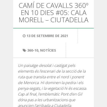
SENDERISME
CAMÍ DE CAVALLS 360º
EN 10 DIES #05: CALA
13 ETAPES
MORELL – CIUTADELLA
10 ETAPES
13 DE SETEMBRE DE 2021
8 ETAPES
360-10
,
NOTÍCIES
7 ETAPES
Un paisatge desolat i castigat pels
elements és l’escenari de la secció de la
6 ETAPES
ruta que transita entre el nord i ponent
de Menorca. Hi dominen la pedra i els
penya-segats, i la vegetació hi és escassa.
SELECCIÓ D’ETAPES
Cap al final, l’emblemàtic Pont d’en Gil
dóna pas a les urbanitzacions que
BTT
anuncien l’arribada a Ciutadella.