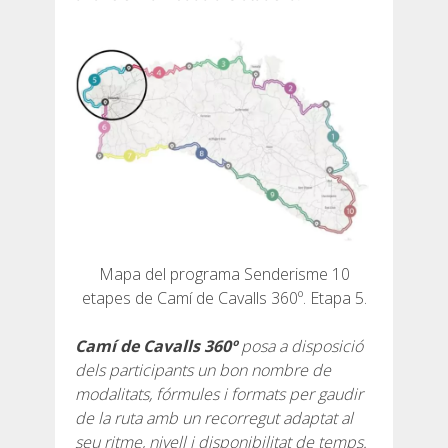
6 ETAPES
5 ETAPES
4 ETAPES
3 ETAPES
Mapa del programa Senderisme 10
RUTA PER L’INTERIOR
etapes de Camí de Cavalls 360º. Etapa 5.
Camí de Cavalls 360º
posa a disposició
TRAIL RUNNING
dels participants un bon nombre de
modalitats, fórmules i formats per gaudir
8 ETAPES
de la ruta amb un recorregut adaptat al
seu ritme, nivell i disponibilitat de temps.