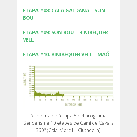
ETAPA #08: CALA GALDANA – SON
BOU
ETAPA #09: SON BOU – BINIBÈQUER
QUI SOM
VELL
COMPROMÍS AMBIENTAL
ETAPA #10: BINIBÈQUER VELL – MAÓ
PROJECTE DE CONSERVACIÓ
0º PLÀSTIC
ESTUDI SOBRE ELS PLÀSTICS AL CAMÍ DE CAVALLS
Altimetria de l’etapa 5 del programa
Senderisme 10 etapes de Camí de Cavalls
RECUPERACIÓ DE TORRENTS
360º (Cala Morell – Ciutadella).