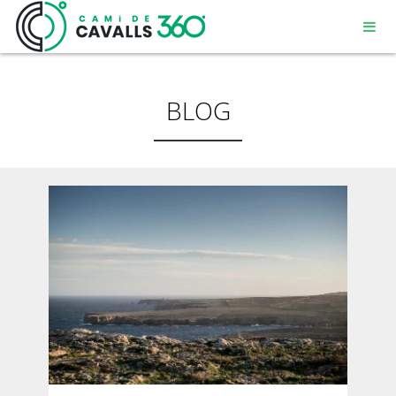
BLOG
MENORCA
UN CAMÍ AMB HISTÒRIA
RECORREGUT DE 360º