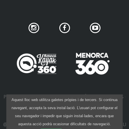
PRIVACITAT DE XARXES SOCIALS
POLÍTICA DE COOKIES
Aquest lloc web utilitza galetes pròpies i de tercers. Si continua
POLÍTICA DE PRIVACITAT
AVÍS LEGAL
navegant, accepta la seva instal·lació. L'usuari pot configurar el
CONDICIONS DE CONTRACTACIÓ
seu navegador i impedir que siguin instal·lades, encara que
@ 2015-26 40 NORD
·
DISSENY:
IVAN KHANET
·
CODI:
PAU
aquesta acció podrà ocasionar dificultats de navegació.