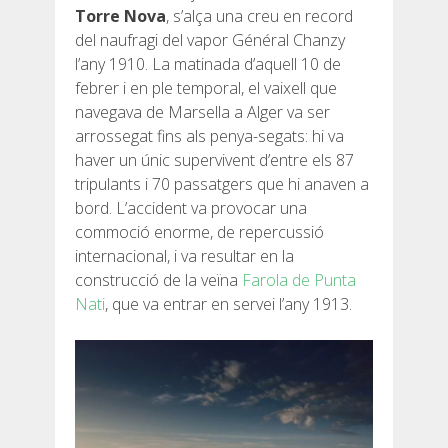
Torre Nova
, s’alça una creu en record
del naufragi del vapor Général Chanzy
l’any 1910. La matinada d’aquell 10 de
febrer i en ple temporal, el vaixell que
navegava de Marsella a Alger va ser
arrossegat fins als penya-segats: hi va
haver un únic supervivent d’entre els 87
tripulants i 70 passatgers que hi anaven a
bord. L’accident va provocar una
commoció enorme, de repercussió
internacional, i va resultar en la
construcció de la veïna
Farola de Punta
Nati
, que va entrar en servei l’any 1913.