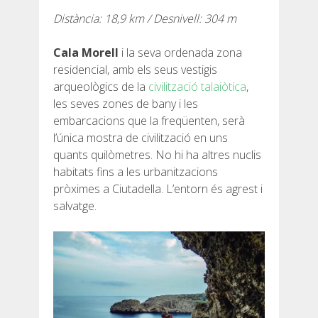
Distància: 18,9 km / Desnivell: 304 m
RESSENYES
Cala Morell
i la seva ordenada zona
BLOG
residencial, amb els seus vestigis
arqueològics de la
civilització talaiòtica
,
les seves zones de bany i les
embarcacions que la freqüenten, serà
l’única mostra de civilització en uns
CATALÀ
quants quilòmetres. No hi ha altres nuclis
habitats fins a les urbanitzacions
pròximes a Ciutadella. L’entorn és agrest i
ESPAÑOL
salvatge.
ENGLISH
FRANÇAIS