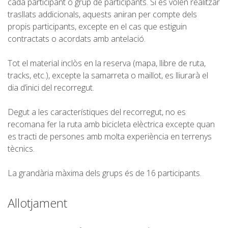
cada participant o grup de participants. Si es volen realitzar
trasllats addicionals, aquests aniran per compte dels
6 ETAPES
propis participants, excepte en el cas que estiguin
contractats o acordats amb antelació.
5 ETAPES
Tot el material inclòs en la reserva (mapa, llibre de ruta,
tracks, etc.), excepte la samarreta o maillot, es lliurarà el
dia d’inici del recorregut.
4 ETAPES
Degut a les característiques del recorregut, no es
3 ETAPES
recomana fer la ruta amb bicicleta elèctrica excepte quan
es tracti de persones amb molta experiència en terrenys
tècnics.
RUTA PER L’INTERIOR
La grandària màxima dels grups és de 16 participants.
TRAIL RUNNING
Allotjament
8 ETAPES