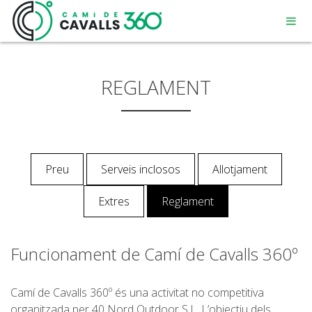
REGLAMENT
MENORCA
Preu
Serveis inclosos
Allotjament
UN CAMÍ AMB HISTÒRIA
Extres
Reglament
RECORREGUT DE 360º
Funcionament de Camí de Cavalls 360º
Camí de Cavalls 360º és una activitat no competitiva
organitzada per 40 Nord Outdoor S.L. L’objectiu dels