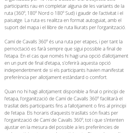
SENDERISME
participants rau en completar alguna de les variants de la
ruta (360º, 180º Nord o 180º Sud) i gaudir de l’activitat i el
paisatge. La ruta es realitza en format autoguiat, amb el
13 ETAPES
suport del mapa i el llibre de ruta lliurats per l’organització.
10 ETAPES
Camí de Cavalls 360º és una ruta per etapes, i per tant la
pernoctació es farà sempre que sigui possible a final de
l’etapa. En el cas que només hi hagi una opció d’allotjament
8 ETAPES
en un punt de final d’etapa, s’oferirà aquesta opció
independentment de si els participants havien manifestat
7 ETAPES
preferència per allotjament estàndard o comfort.
Quan no hi hagi allotjament disponible a final o principi de
6 ETAPES
l’etapa, l’organització de Camí de Cavalls 360º facilitarà el
trasllat dels participants fins a l’allotjament o fins al principi
SELECCIÓ D’ETAPES
de l’etapa. Els horaris d’aquests trasllats són fixats per
l’organització de Camí de Cavalls 360º, tot i que s’intenten
ajustar en la mesura del possible a les preferències de
BTT