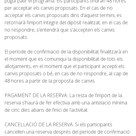
pugui patir el programa. Els participants tindran 48 hores
per acceptar els canvis proposats. En el cas de no
RESSENYES
acceptar els canvis proposats dins d’aquest termini, es
retornarà l’import íntegre del dipòsit realitzat; en el cas de
BLOG
no respondre, s’entendrà que s’accepten els canvis
proposats.
El període de confirmació de la disponibilitat finalitzarà en
el moment que es comuniqui la disponibilitat de tots els
CATALÀ
allotjaments, en el moment que el participant accepti els
canvis proposats o bé, en cas de no respondre, al cap de
48 hores a partir de la proposta de canvis.
ESPAÑOL
PAGAMENT DE LA RESERVA. La resta de l’import de la
ENGLISH
reserva s’haurà de fer efectiva amb una antelació mínima
de cinc dies abans de l’inici de l’activitat.
FRANÇAIS
CANCEL·LACIÓ DE LA RESERVA. Si els participants
cancel·len una reserva després del període de confirmació