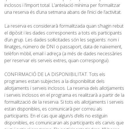
inclosos i l’import total. L’antelació mínima per formalitzar
una reserva és d’una setmana abans de l’inici de l’activitat.
La reserva es considerarà formalitzada quan s’hagin rebut
QUI SOM
el dipòsit i les dades corresponents a tots els participants
d’un grup. Les dades sol·licitades són les següents: nom i
llinatges, número de DNI o passaport, data de naixement,
COMPROMÍS AMBIENTAL
telèfon mòbil, email i adreça (a més de dades necessàries
per reservar els serveis extres, quan correspongui).
PROJECTE DE CONSERVACIÓ
CONFIRMACIÓ DE LA DISPONIBILITAT. Tots els
programes estan subjectes a la disponibilitat dels
0º PLÀSTIC
allotjaments i serveis inclosos. La reserva dels allotjaments
i serveis inclosos en el programa es realitzarà a partir de la
formalització de la reserva. Si tots els allotjaments i serveis
ESTUDI SOBRE ELS PLÀSTICS AL CAMÍ DE CAVALLS
estan disponibles, es comunicarà per correu als
participants. En el cas que algun/s d’ells no estiguin
RECUPERACIÓ DE TORRENTS
disponibles, es comunicaran als participants els canvis que