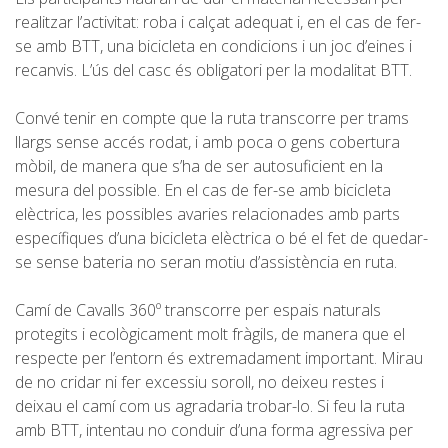
realitzar l’activitat: roba i calçat adequat i, en el cas de fer-
se amb BTT, una bicicleta en condicions i un joc d’eines i
recanvis. L’ús del casc és obligatori per la modalitat BTT.
Convé tenir en compte que la ruta transcorre per trams
llargs sense accés rodat, i amb poca o gens cobertura
mòbil, de manera que s’ha de ser autosuficient en la
mesura del possible. En el cas de fer-se amb bicicleta
elèctrica, les possibles avaries relacionades amb parts
específiques d’una bicicleta elèctrica o bé el fet de quedar-
se sense bateria no seran motiu d’assistència en ruta.
Camí de Cavalls 360º transcorre per espais naturals
protegits i ecològicament molt fràgils, de manera que el
respecte per l’entorn és extremadament important. Mirau
de no cridar ni fer excessiu soroll, no deixeu restes i
deixau el camí com us agradaria trobar-lo. Si feu la ruta
amb BTT, intentau no conduir d’una forma agressiva per