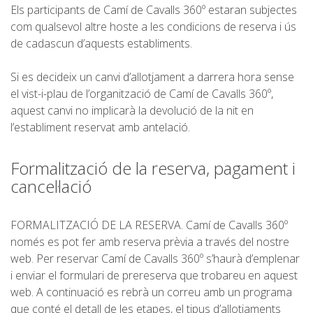
SERVEI D’ASSISTÈNCIA
Els participants de Camí de Cavalls 360º estaran subjectes
com qualsevol altre hoste a les condicions de reserva i ús
de cadascun d’aquests establiments.
ENVIA UN INTENT
Si es decideix un canvi d’allotjament a darrera hora sense
el vist-i-plau de l’organització de Camí de Cavalls 360º,
aquest canvi no implicarà la devolució de la nit en
l’establiment reservat amb antelació.
PREU
Formalització de la reserva, pagament i
SERVEIS INCLOSOS
cancel·lació
ALLOTJAMENT
FORMALITZACIÓ DE LA RESERVA. Camí de Cavalls 360º
només es pot fer amb reserva prèvia a través del nostre
web. Per reservar Camí de Cavalls 360º s’haurà d’emplenar
EXTRES
i enviar el formulari de prereserva que trobareu en aquest
web. A continuació es rebrà un correu amb un programa
REGLAMENT
que conté el detall de les etapes, el tipus d’allotjaments