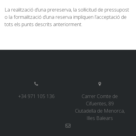
La realització d’una prereserva, la sol·licitud de pressupost
o la formalització d’una reserva impliquen l’acceptació de
tots els punts descrits anteriorment.
+34 971 105 136
Carrer Comte de
Cifuentes, 89
Ciutadella de Menorca,
Illes Balears