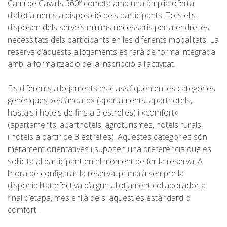
Camí de Cavalls 360º compta amb una àmplia oferta
d’allotjaments a disposició dels participants. Tots ells
7 ETAPES
disposen dels serveis mínims necessaris per atendre les
necessitats dels participants en les diferents modalitats. La
6 ETAPES
reserva d’aquests allotjaments es farà de forma integrada
amb la formalització de la inscripció a l’activitat.
5 ETAPES
Els diferents allotjaments es classifiquen en les categories
genèriques «estàndard» (apartaments, aparthotels,
4 ETAPES
hostals i hotels de fins a 3 estrelles) i «comfort»
(apartaments, aparthotels, agroturismes, hotels rurals
i hotels a partir de 3 estrelles). Aquestes categories són
NON-STOP
merament orientatives i suposen una preferència que es
sol·licita al participant en el moment de fer la reserva. A
NORMES I CRITERIS DE VALIDACIÓ
l’hora de configurar la reserva, primarà sempre la
disponibilitat efectiva d’algun allotjament col·laborador a
final d’etapa, més enllà de si aquest és estàndard o
RÀNQUING
comfort.