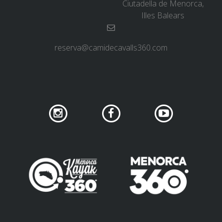
Ciutadella de Menorca,
Illes Balears
reserva@camidecavalls360.com