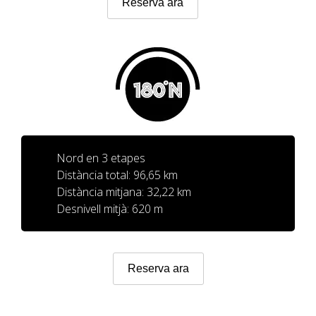
Reserva ara
7 ETAPES
6 ETAPES
5 ETAPES
4 ETAPES
Nord en 3 etapes
Distància total: 96,65 km
Distància mitjana: 32,22 km
NON-STOP
Desnivell mitjà: 620 m
NORMES I CRITERIS DE VALIDACIÓ
Reserva ara
RÀNQUING