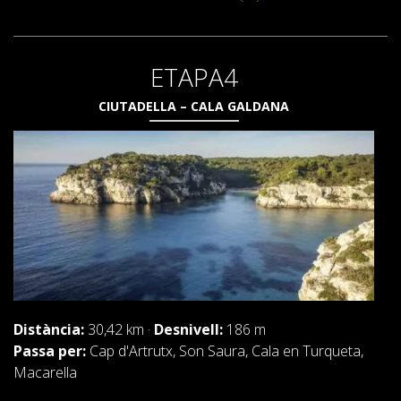
ETAPA4
CIUTADELLA – CALA GALDANA
Distància:
30,42 km ·
Desnivell:
186 m
Passa per:
Cap d'Artrutx, Son Saura, Cala en Turqueta,
Macarella