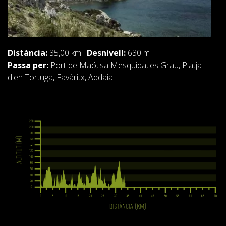
RESSENYES
BLOG
Distància:
35,00 km ·
Desnivell:
630 m
Passa per:
Port de Maó, sa Mesquida, es Grau, Platja
d'en Tortuga, Favàritx, Addaia
CATALÀ
ESPAÑOL
ENGLISH
FRANÇAIS