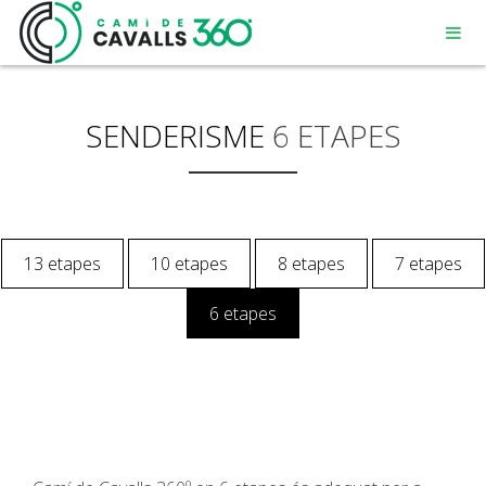
SENDERISME
6 ETAPES
MENORCA
13 etapes
10 etapes
8 etapes
7 etapes
UN CAMÍ AMB HISTÒRIA
6 etapes
RECORREGUT DE 360º