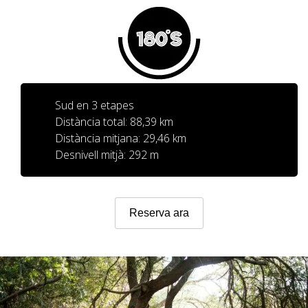
SERVEI D’ASSISTÈNCIA
ENVIA UN INTENT
Sud en 3 etapes
Distància total: 88,39 km
PREU
Distància mitjana: 29,46 km
Desnivell mitjà: 292 m
SERVEIS INCLOSOS
Reserva ara
ALLOTJAMENT
EXTRES
REGLAMENT