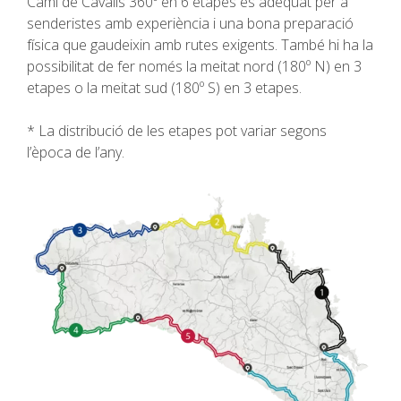
Camí de Cavalls 360º en 6 etapes és adequat per a
SENDERISME
senderistes amb experiència i una bona preparació
física que gaudeixin amb rutes exigents. També hi ha la
13 ETAPES
possibilitat de fer només la meitat nord (180º N) en 3
etapes o la meitat sud (180º S) en 3 etapes.
10 ETAPES
* La distribució de les etapes pot variar segons
l’època de l’any.
8 ETAPES
7 ETAPES
6 ETAPES
SELECCIÓ D’ETAPES
BTT