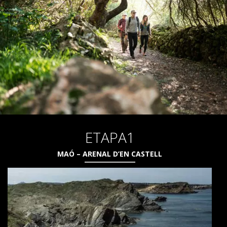
QUI SOM
COMPROMÍS AMBIENTAL
PROJECTE DE CONSERVACIÓ
ETAPA1
0º PLÀSTIC
MAÓ – ARENAL D’EN CASTELL
ESTUDI SOBRE ELS PLÀSTICS AL CAMÍ DE CAVALLS
RECUPERACIÓ DE TORRENTS