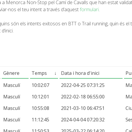
lta a Menorca Non-Stop pel Camí de Cavalls que han estat valid
viar-nos el teu intent a través d’aquest
formulari
.
uins són els intents exitosos en BTT o Trail running, quin és el 
’inici.
Gènere
Temps
↓
Data i hora d'inici
Pun
Masculí
10:02:07
2022-04-25 07:31:25
M
Masculí
10:12:01
2022-02-18 06:55:00
M
Masculí
10:55:08
2021-03-10 06:47:51
Ci
Masculí
11:12:45
2024-04-04 07:20:32
Se
Masculí
11:50:53
2025-03-22 06:14:20
Ca