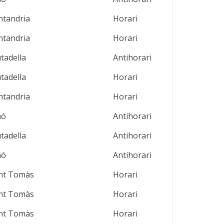
ntandria
Horari
ntandria
Horari
utadella
Antihorari
utadella
Horari
ntandria
Horari
aó
Antihorari
utadella
Antihorari
aó
Antihorari
nt Tomàs
Horari
nt Tomàs
Horari
nt Tomàs
Horari