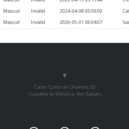
Masculí
Invàlid
2024-04-08 05:50:00
Ca
Masculí
Invàlid
2026-05-01 06:04:07
Sa
Carrer Comte de Cifuentes, 89
Ciutadella de Menorca, Illes Balears