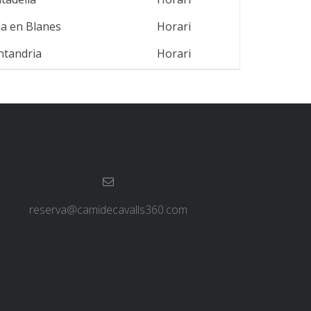
la en Blanes
Horari
ntandria
Horari
reserva@camidecavalls360.com