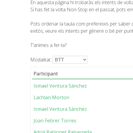
En aquesta pàgina hi trobaràs els intents de vo
Si has fet la volta Non-Stop en el passat, pots en
Pots ordenar la taula com prefereixis per saber q
exitós, veure els intents per gènere o bé per punt d
T’animes a fer-la?
Modalitat:
Participant
Ismael Ventura Sánchez
Lachlan Morton
Ismael Ventura Sánchez
Joan Febrer Torres
Adrià Rabionet Rabasseda