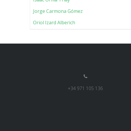
Jorge Carmona Gómez
Oriol Izard Alberich
+34 971 105 136