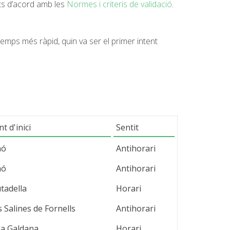
ats d’acord amb les
Normes i criteris de validació
.
temps més ràpid, quin va ser el primer intent
t d'inici
Sentit
aó
Antihorari
aó
Antihorari
utadella
Horari
s Salines de Fornells
Antihorari
la Galdana
Horari