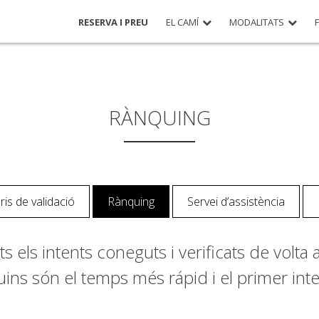
RESERVA I PREU
EL CAMÍ
MODALITATS
RÀNQUING
ris de validació
Rànquing
Servei d’assistència
ts els intents coneguts i verificats de vol
uins són el temps més rápid i el primer inte