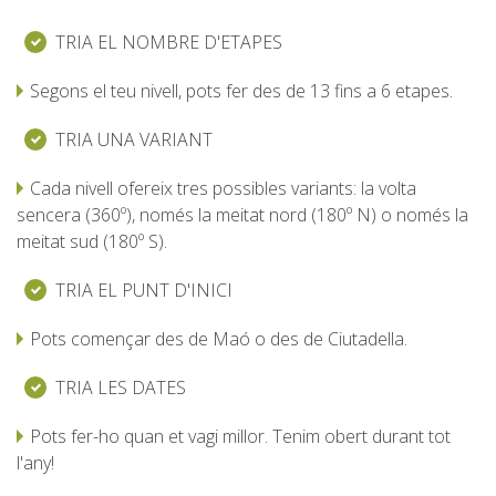
SERVEI D’ASSISTÈNCIA
TRIA EL NOMBRE D'ETAPES
ENVIA UN INTENT
Segons el teu nivell, pots fer des de 13 fins a 6 etapes.
TRIA UNA VARIANT
Cada nivell ofereix tres possibles variants: la volta
PREU
sencera (360º), només la meitat nord (180º N) o només la
meitat sud (180º S).
SERVEIS INCLOSOS
TRIA EL PUNT D'INICI
Pots començar des de Maó o des de Ciutadella.
ALLOTJAMENT
TRIA LES DATES
EXTRES
Pots fer-ho quan et vagi millor. Tenim obert durant tot
l'any!
REGLAMENT