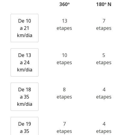
360º
180º N
RESSENYES
De 10
13
7
BLOG
a 21
etapes
etapes
km/dia
De 13
10
5
a 24
etapes
etapes
CATALÀ
km/dia
ESPAÑOL
De 18
8
4
a 35
etapes
etapes
ENGLISH
km/dia
FRANÇAIS
De 19
7
4
a 35
etapes
etapes