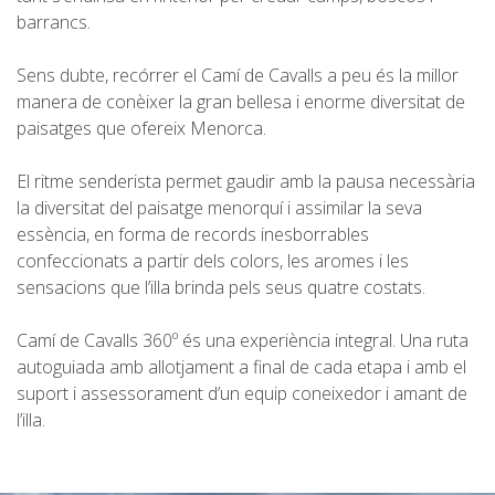
barrancs.
6 ETAPES
Sens dubte, recórrer el Camí de Cavalls a peu és la millor
manera de conèixer la gran bellesa i enorme diversitat de
5 ETAPES
paisatges que ofereix Menorca.
El ritme senderista permet gaudir amb la pausa necessària
4 ETAPES
la diversitat del paisatge menorquí i assimilar la seva
essència, en forma de records inesborrables
3 ETAPES
confeccionats a partir dels colors, les aromes i les
sensacions que l’illa brinda pels seus quatre costats.
RUTA PER L’INTERIOR
Camí de Cavalls 360º és una experiència integral. Una ruta
autoguiada amb allotjament a final de cada etapa i amb el
TRAIL RUNNING
suport i assessorament d’un equip coneixedor i amant de
l’illa.
8 ETAPES