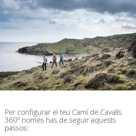
7 ETAPES
6 ETAPES
5 ETAPES
4 ETAPES
NON-STOP
NORMES I CRITERIS DE VALIDACIÓ
Per configurar el teu Camí de Cavalls
360º només has de seguir aquests
RÀNQUING
passos: