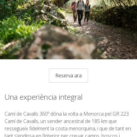
SENDERISME
13 ETAPES
10 ETAPES
8 ETAPES
Reserva ara
7 ETAPES
Una experiència integral
6 ETAPES
Camí de Cavalls 360º dóna la volta a Menorca pel GR 223
SELECCIÓ D’ETAPES
Camí de Cavalls, un sender ancestral de 185 km que
ressegueix fidelment la costa menorquina, i que de tant en
BTT
tant s’endinsa en l’interior per creuar camps, boscos i