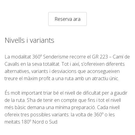
Reserva ara
QUI SOM
Nivells i variants
COMPROMÍS AMBIENTAL
La modalitat 360º Senderisme recorre el GR 223 – Camí de
Cavalls en la seva totalitat. Tot i així, s’ofereixen diferents
PROJECTE DE CONSERVACIÓ
alternatives, variants i desviacions que aconsegueixen
treure el màxim profit a una ruta amb un atractiu únic.
0º PLÀSTIC
És molt important triar bé el nivell de dificultat per a gaudir
de la ruta. S’ha de tenir en compte que fins i tot el nivell
ESTUDI SOBRE ELS PLÀSTICS AL CAMÍ DE CAVALLS
més bàsic demana una mínima preparació. Cada nivell
ofereix tres possibles variants: la volta de 360º o les
meitats 180º Nord o Sud.
RECUPERACIÓ DE TORRENTS