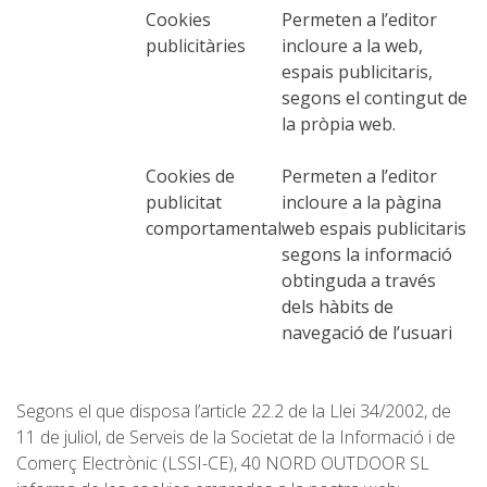
SERVEI D’ASSISTÈNCIA
Cookies
Permeten a l’editor
publicitàries
incloure a la web,
espais publicitaris,
ENVIA UN INTENT
segons el contingut de
la pròpia web.
Cookies de
Permeten a l’editor
publicitat
incloure a la pàgina
PREU
comportamental
web espais publicitaris
segons la informació
SERVEIS INCLOSOS
obtinguda a través
dels hàbits de
navegació de l’usuari
ALLOTJAMENT
EXTRES
Segons el que disposa l’article 22.2 de la Llei 34/2002, de
11 de juliol, de Serveis de la Societat de la Informació i de
Comerç Electrònic (LSSI-CE), 40 NORD OUTDOOR SL
REGLAMENT