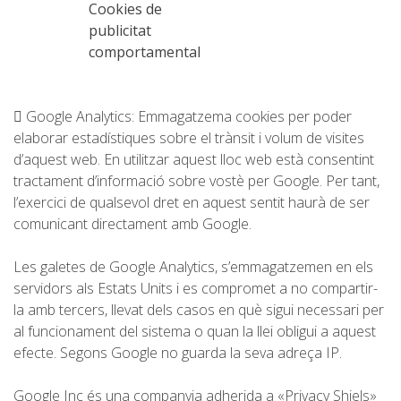
Cookies de
RESSENYES
publicitat
comportamental
BLOG
 Google Analytics: Emmagatzema cookies per poder
elaborar estadístiques sobre el trànsit i volum de visites
d’aquest web. En utilitzar aquest lloc web està consentint
tractament d’informació sobre vostè per Google. Per tant,
CATALÀ
l’exercici de qualsevol dret en aquest sentit haurà de ser
comunicant directament amb Google.
ESPAÑOL
Les galetes de Google Analytics, s’emmagatzemen en els
servidors als Estats Units i es compromet a no compartir-
ENGLISH
la amb tercers, llevat dels casos en què sigui necessari per
al funcionament del sistema o quan la llei obligui a aquest
efecte. Segons Google no guarda la seva adreça IP.
FRANÇAIS
Google Inc és una companyia adherida a «Privacy Shiels»