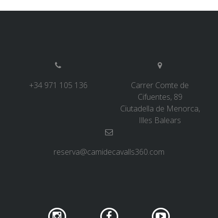
+34 971 105 136
Carrer Comte de
Cifuentes, 89
Ciutadella de Menorca,
Illes Balears
reserva@camidecavalls360.com