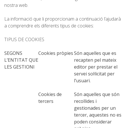
SENDERISME
nostra web.
La informació que li proporcionam a continuació l’ajudarà
13 ETAPES
a comprendre els diferents tipus de cookies:
10 ETAPES
TIPUS DE COOKIES
SEGONS
Cookies pròpies
Són aquelles que es
8 ETAPES
L’ENTITAT QUE
recapten pel mateix
LES GESTIONI
editor per prestar el
7 ETAPES
servei sol·licitat per
l’usuari.
6 ETAPES
Cookies de
Són aquelles que són
tercers
recollides i
SELECCIÓ D’ETAPES
gestionades per un
tercer, aquestes no es
poden considerar
BTT