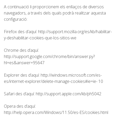
A continuació li proporcionem els enllaços de diversos
navegadors, a través dels quals podrà realitzar aquesta
configuració:
Firefox des d’aquí: http://support.mozilla.org/es/kb/habilitar-
y-deshabilitar-cookies-que-los-sitios-we
Chrome des d’aquí:
http://support.google.com/chrome/bin/answer.py?
hl=es&answer=95647
Explorer des d’aquí: http://windows.microsoft.com/es-
es/internet-explorer/delete-manage-cookies#ie=ie- 10
Safari des d’aquí: http://support.apple.com/kb/ph5042
Opera des d’aquí:
http://help.opera.com/Windows/11.50/es-ES/cookies.html