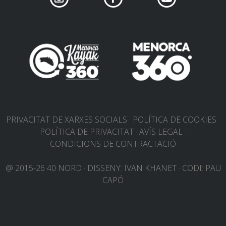
PRIVACITAT DE XARXES SOCIALS
POLÍTICA DE COOKIES
POLÍTICA DE PRIVACITAT
AVÍS LEGAL
CONDICIONS DE CONTRACTACIÓ
@ 2015-26 40 NORD
·
DISSENY:
IVAN KHANET
·
CODI:
PAU
CAPÓ