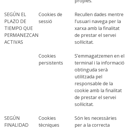
pròpies.
SEGÚN EL
Cookies de
Recullen dades mentre
6 ETAPES
PLAZO DE
sessió
l’usuari navega per la
TIEMPO QUE
xarxa amb la finalitat
5 ETAPES
PERMANEZCAN
de prestar el servei
ACTIVAS
sol·licitat.
4 ETAPES
Cookies
S’emmagatzemen en el
persistents
terminal i la informació
3 ETAPES
obtinguda serà
utilitzada pel
responsable de la
RUTA PER L’INTERIOR
cookie amb la finalitat
de prestar el servei
TRAIL RUNNING
sol·licitat.
SEGÚN
Cookies
Són les necessàries
8 ETAPES
FINALIDAD
tècniques
per a la correcta