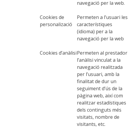
navegació per la web.
7 ETAPES
Cookies de
Permeten a l’usuari les
personalizació
característiques
6 ETAPES
(idioma) per a la
navegació per la web
5 ETAPES
Cookies d’anàlisi
Permeten al prestador
l’anàlisi vinculat a la
4 ETAPES
navegació realitzada
per l’usuari, amb la
NON-STOP
finalitat de dur un
seguiment d’ús de la
pàgina web, així com
NORMES I CRITERIS DE VALIDACIÓ
realitzar estadístiques
dels continguts més
visitats, nombre de
RÀNQUING
visitants, etc.