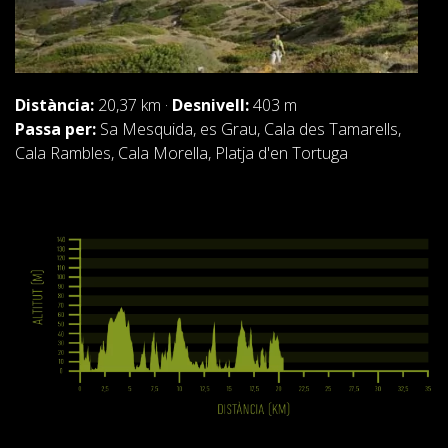
RESSENYES
BLOG
Distància:
20,37 km ·
Desnivell:
403 m
Passa per:
Sa Mesquida, es Grau, Cala des Tamarells,
Cala Rambles, Cala Morella, Platja d'en Tortuga
CATALÀ
ESPAÑOL
ENGLISH
FRANÇAIS