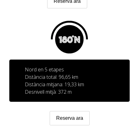
Reserva ara
7 ETAPES
6 ETAPES
5 ETAPES
4 ETAPES
Nord en 5 etapes
Distància total: 96,65 km
Distància mitjana: 19,33 km
NON-STOP
Desnivell mitjà: 372 m
NORMES I CRITERIS DE VALIDACIÓ
Reserva ara
RÀNQUING