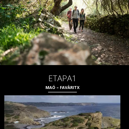
QUI SOM
COMPROMÍS AMBIENTAL
PROJECTE DE CONSERVACIÓ
ETAPA1
0º PLÀSTIC
MAÓ – FAVÀRITX
ESTUDI SOBRE ELS PLÀSTICS AL CAMÍ DE CAVALLS
RECUPERACIÓ DE TORRENTS