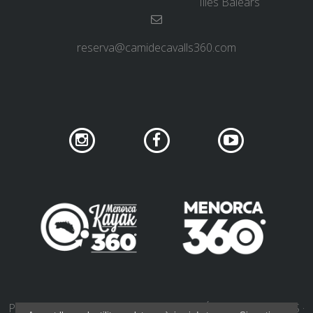
Illes Balears
reserva@camidecavalls360.com
PRIVACITAT DE XARXES SOCIALS
POLÍTICA DE COOKIES