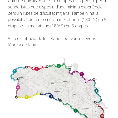
Camí de Cavalls 360º en 10 etapes està pensat per a
SENDERISME
senderistes que disposin d’una mínima experiència i
cerquin rutes de dificultat mitjana. També hi ha la
13 ETAPES
possibilitat de fer només la meitat nord (180º N) en 5
etapes o la meitat sud (180º S) en 5 etapes.
10 ETAPES
* La distribució de les etapes pot variar segons
l’època de l’any.
8 ETAPES
7 ETAPES
6 ETAPES
SELECCIÓ D’ETAPES
BTT