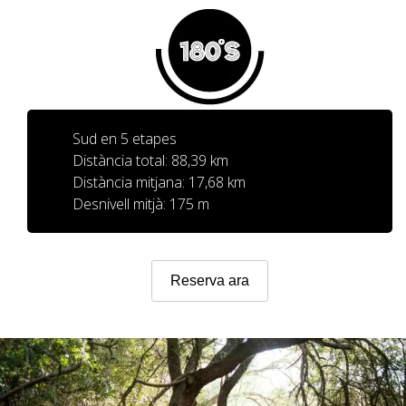
SERVEI D’ASSISTÈNCIA
ENVIA UN INTENT
Sud en 5 etapes
Distància total: 88,39 km
PREU
Distància mitjana: 17,68 km
Desnivell mitjà: 175 m
SERVEIS INCLOSOS
Reserva ara
ALLOTJAMENT
EXTRES
REGLAMENT