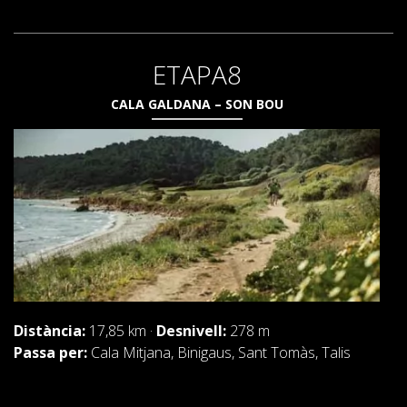
ETAPA8
CALA GALDANA – SON BOU
Distància:
17,85 km ·
Desnivell:
278 m
Passa per:
Cala Mitjana, Binigaus, Sant Tomàs, Talis