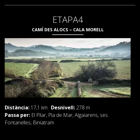
ETAPA4
CAMÍ DES ALOCS – CALA MORELL
Distància:
17,1 km ·
Desnivell:
278 m
Passa per:
El Pilar, Pla de Mar, Algaiarens, ses
Fontanelles, Biniatram