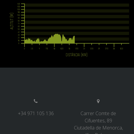
+34 971 105 136
Carrer Comte de
Cifuentes, 89
Ciutadella de Menorca,