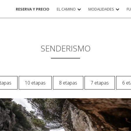
RESERVA Y PRECIO
EL CAMINO
MODALIDADES
F
SENDERISMO
tapas
10 etapas
8 etapas
7 etapas
6 e