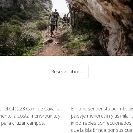
Reserva ahora
r el GR 223 Camí de Cavalls,
El ritmo senderista permite di
mente la costa menorquina, y
paisaje menorquín y asimilar
r para cruzar campos,
imborrables confeccionados a
que la isla brinda por sus cua