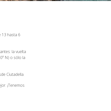
e 13 hasta 6
antes: la vuelta
0º N) o sólo la
e Ciutadella.
jor. ¡Tenemos