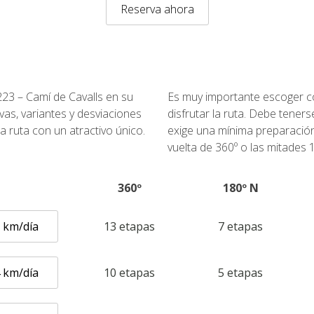
Reserva ahora
23 – Camí de Cavalls en su
Es muy importante escoger cor
ivas, variantes y desviaciones
disfrutar la ruta. Debe tener
 ruta con un atractivo único.
exige una mínima preparación.
vuelta de 360º o las mitades 
360º
180º N
1 km/día
13 etapas
7 etapas
4 km/día
10 etapas
5 etapas