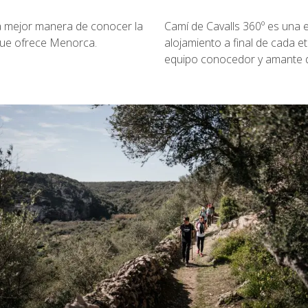
 la mejor manera de conocer la
Camí de Cavalls 360º es una e
 que ofrece Menorca.
alojamiento a final de cada 
equipo conocedor y amante de