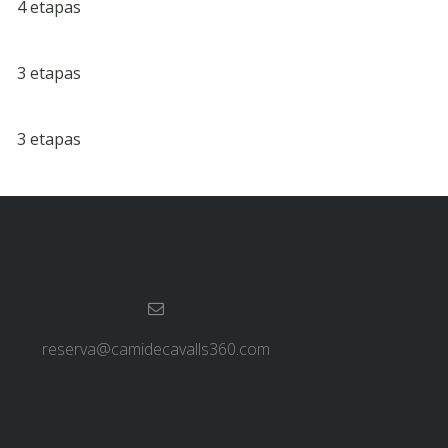
4 etapas
3 etapas
3 etapas
reserva@camidecavalls360.com