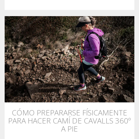
QUIÉNES SOMOS
COMPROMISO AMBIENTAL
PROYECTO DE CONSERVACIÓN
0º PLÁSTICO
ESTUDIO SOBRE LOS PLÁSTICOS EN EL CAMÍ DE
CÓMO PREPARARSE FÍSICAMENTE
CAVALLS
PARA HACER CAMÍ DE CAVALLS 360º
A PIE
RECUPERACIÓN DE TORRENTES