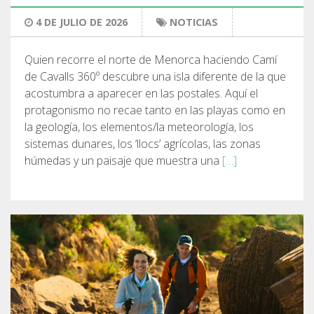
7 ETAPAS
4 DE JULIO DE 2026
NOTICIAS
Quien recorre el norte de Menorca haciendo Camí
6 ETAPAS
de Cavalls 360º descubre una isla diferente de la que
acostumbra a aparecer en las postales. Aquí el
5 ETAPAS
protagonismo no recae tanto en las playas como en
la geología, los elementos/la meteorología, los
sistemas dunares, los ‘llocs’ agrícolas, las zonas
4 ETAPAS
húmedas y un paisaje que muestra una
[…]
NON-STOP
NORMAS Y CRITERIOS DE VALIDACIÓN
RÁNKING