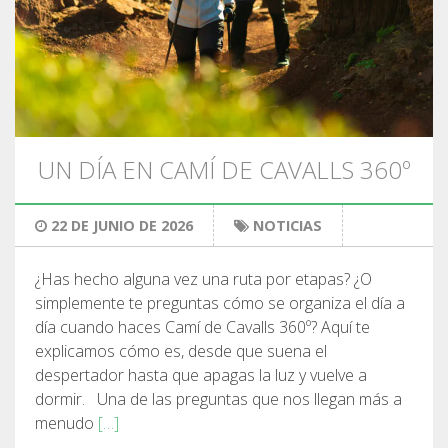
SERVICIO DE ASISTENCIA
ENVÍA UN INTENTO
UN DÍA EN CAMÍ DE CAVALLS 360º
PRECIO
22 DE JUNIO DE 2026
NOTICIAS
SERVICIOS INCLUIDOS
¿Has hecho alguna vez una ruta por etapas? ¿O
simplemente te preguntas cómo se organiza el día a
ALOJAMIENTO
día cuando haces Camí de Cavalls 360º? Aquí te
explicamos cómo es, desde que suena el
despertador hasta que apagas la luz y vuelve a
EXTRAS
dormir. Una de las preguntas que nos llegan más a
menudo
[…]
REGLAMENTO