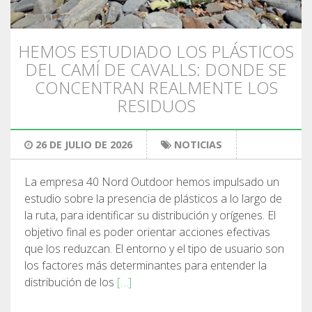
SENDERISMO
HEMOS ESTUDIADO LOS PLÁSTICOS
13 ETAPAS
DEL CAMÍ DE CAVALLS: DONDE SE
CONCENTRAN REALMENTE LOS
10 ETAPAS
RESIDUOS
8 ETAPAS
26 DE JULIO DE 2026
NOTICIAS
7 ETAPAS
La empresa 40 Nord Outdoor hemos impulsado un
estudio sobre la presencia de plásticos a lo largo de
la ruta, para identificar su distribución y orígenes. El
6 ETAPAS
objetivo final es poder orientar acciones efectivas
que los reduzcan. El entorno y el tipo de usuario son
SELECCIÓN DE ETAPAS
los factores más determinantes para entender la
distribución de los
[…]
BTT