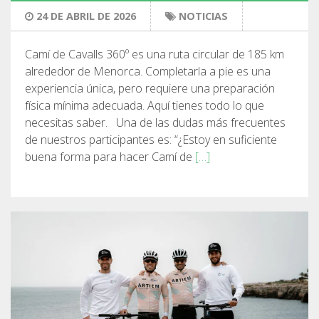
24 DE ABRIL DE 2026
NOTICIAS
RESEÑAS
Camí de Cavalls 360º es una ruta circular de 185 km
alrededor de Menorca. Completarla a pie es una
BLOG
experiencia única, pero requiere una preparación
física mínima adecuada. Aquí tienes todo lo que
necesitas saber. Una de las dudas más frecuentes
de nuestros participantes es: “¿Estoy en suficiente
buena forma para hacer Camí de
[…]
ESPAÑOL
CATALÀ
ENGLISH
FRANÇAIS