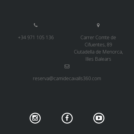
+34 971 105 136
Carrer Comte de
Cifuentes, 89
Ciutadella de Menorca,
Illes Balears
reserva@camidecavalls360.com