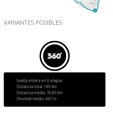
6 ETAPAS
VARIANTES POSIBLES
5 ETAPAS
4 ETAPAS
3 ETAPAS
RUTA POR EL INTERIOR
Vuelta entera en 6 etapas
Distancia total: 185 km
TRAIL RUNNING
Distancia media: 30,83 km
Desnivel medio: 447 m
8 ETAPAS