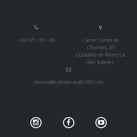
+34 971 105 136
Carrer Comte de
Cifuentes, 89
Ciutadella de Menorca,
Illes Balears
reserva@camidecavalls360.com