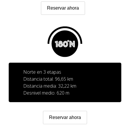
7 ETAPAS
Reservar ahora
6 ETAPAS
5 ETAPAS
4 ETAPAS
Norte en 3 etapas
Distancia total: 96,65 km
NON-STOP
Distancia media: 32,22 km
Desnivel medio: 620 m
NORMAS Y CRITERIOS DE VALIDACIÓN
RÁNKING
Reservar ahora