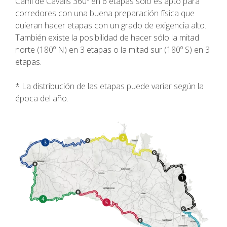
Camí de Cavalls 360º en 6 etapas sólo es apto para
SENDERISMO
corredores con una buena preparación física que
quieran hacer etapas con un grado de exigencia alto.
13 ETAPAS
También existe la posibilidad de hacer sólo la mitad
norte (180º N) en 3 etapas o la mitad sur (180º S) en 3
etapas.
10 ETAPAS
* La distribución de las etapas puede variar según la
época del año.
8 ETAPAS
7 ETAPAS
6 ETAPAS
SELECCIÓN DE ETAPAS
BTT