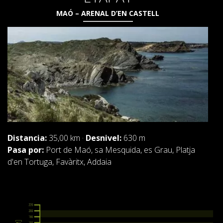
MAÓ – ARENAL D’EN CASTELL
QUIÉNES SOMOS
COMPROMISO AMBIENTAL
PROYECTO DE CONSERVACIÓN
Distancia:
35,00 km ·
Desnivel:
630 m
0º PLÁSTICO
Pasa por:
Port de Maó, sa Mesquida, es Grau, Platja
d'en Tortuga, Favàritx, Addaia
ESTUDIO SOBRE LOS PLÁSTICOS EN EL CAMÍ DE
CAVALLS
RECUPERACIÓN DE TORRENTES