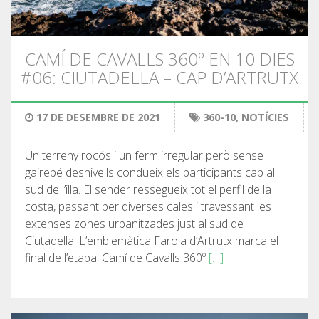
DEUTSCH
CAMÍ DE CAVALLS 360º EN 10 DIES
#06: CIUTADELLA – CAP D’ARTRUTX
17 DE DESEMBRE DE 2021
360-10
,
NOTÍCIES
Un terreny rocós i un ferm irregular però sense
gairebé desnivells condueix els participants cap al
sud de l’illa. El sender ressegueix tot el perfil de la
costa, passant per diverses cales i travessant les
extenses zones urbanitzades just al sud de
Ciutadella. L’emblemàtica Farola d’Artrutx marca el
final de l’etapa. Camí de Cavalls 360º
[…]