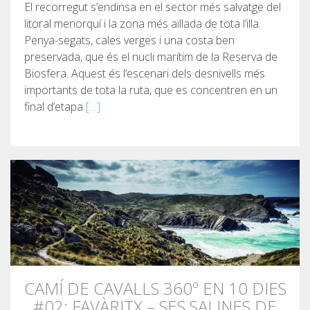
El recorregut s’endinsa en el sector més salvatge del
litoral menorquí i la zona més aïllada de tota l’illa.
Penya-segats, cales verges i una costa ben
preservada, que és el nucli marítim de la Reserva de
Biosfera. Aquest és l’escenari dels desnivells més
importants de tota la ruta, que es concentren en un
final d’etapa
[…]
CAMÍ DE CAVALLS 360º EN 10 DIES
#02: FAVÀRITX – SES SALINES DE