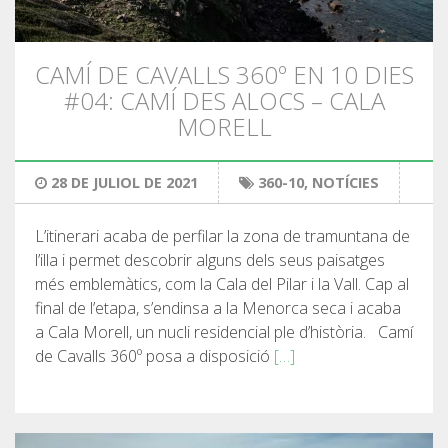
CAMÍ DE CAVALLS 360º EN 10 DIES
#04: CAMÍ DES ALOCS – CALA
MORELL
28 DE JULIOL DE 2021
360-10
,
NOTÍCIES
L’itinerari acaba de perfilar la zona de tramuntana de
l’illa i permet descobrir alguns dels seus paisatges
més emblemàtics, com la Cala del Pilar i la Vall. Cap al
final de l’etapa, s’endinsa a la Menorca seca i acaba
a Cala Morell, un nucli residencial ple d’història. Camí
de Cavalls 360º posa a disposició
[…]