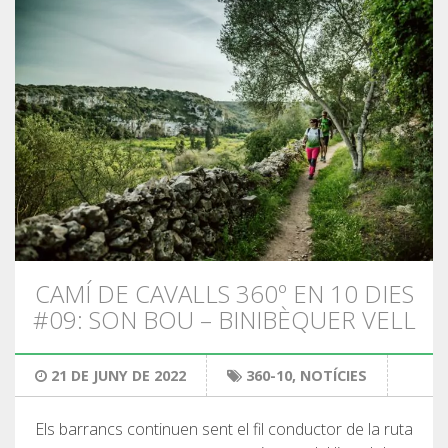
6 ETAPES
5 ETAPES
4 ETAPES
3 ETAPES
CAMÍ DE CAVALLS 360º EN 10 DIES
RUTA PER L’INTERIOR
#09: SON BOU – BINIBÈQUER VELL
TRAIL RUNNING
21 DE JUNY DE 2022
360-10
,
NOTÍCIES
8 ETAPES
Els barrancs continuen sent el fil conductor de la ruta