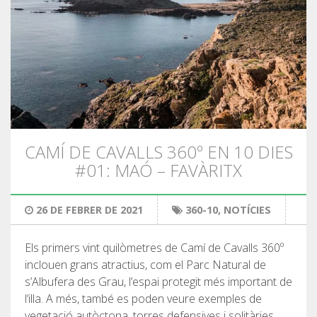
CAMÍ DE CAVALLS 360º EN 10 DIES
#01: MAÓ – FAVÀRITX
26 DE FEBRER DE 2021
360-10
,
NOTÍCIES
Els primers vint quilòmetres de Camí de Cavalls 360º
inclouen grans atractius, com el Parc Natural de
s’Albufera des Grau, l’espai protegit més important de
l’illa. A més, també es poden veure exemples de
vegetació autòctona, torres defensives i solitàries