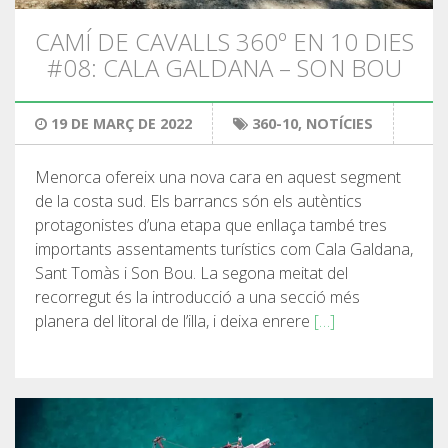
SERVEI D’ASSISTÈNCIA
CAMÍ DE CAVALLS 360º EN 10 DIES
#08: CALA GALDANA – SON BOU
ENVIA UN INTENT
19 DE MARÇ DE 2022
360-10
,
NOTÍCIES
Menorca ofereix una nova cara en aquest segment
PREU
de la costa sud. Els barrancs són els autèntics
protagonistes d’una etapa que enllaça també tres
importants assentaments turístics com Cala Galdana,
SERVEIS INCLOSOS
Sant Tomàs i Son Bou. La segona meitat del
recorregut és la introducció a una secció més
ALLOTJAMENT
planera del litoral de l’illa, i deixa enrere
[…]
EXTRES
REGLAMENT