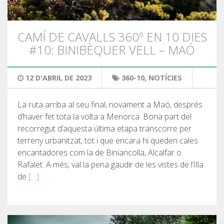
SENDERISME
CAMÍ DE CAVALLS 360º EN 10 DIES
13 ETAPES
#10: BINIBÈQUER VELL – MAÓ
10 ETAPES
12 D'ABRIL DE 2023
360-10
,
NOTÍCIES
8 ETAPES
La ruta arriba al seu final, novament a Maó, després
d’haver fet tota la volta a Menorca. Bona part del
7 ETAPES
recorregut d’aquesta última etapa transcorre per
terreny urbanitzat, tot i que encara hi queden cales
encantadores com la de Biniancolla, Alcalfar o
6 ETAPES
Rafalet. A més, val la pena gaudir de les vistes de l’Illa
de
[…]
SELECCIÓ D’ETAPES
BTT