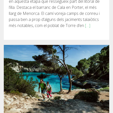
en aquesta etapa que ressegueix part del litoral de
l’illa. Destaca el barranc de Cala en Porter, el més
7 ETAPES
llarg de Menorca. El camí voreja camps de conreu i
passa ben a prop d’alguns dels jaciments talaiòtics
6 ETAPES
més notables, com el poblat de Torre d’en
[…]
5 ETAPES
4 ETAPES
NON-STOP
NORMES I CRITERIS DE VALIDACIÓ
RÀNQUING