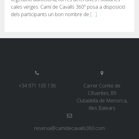
cales verges. Camí de Cavalls 360º posa a disposició
dels participants un bon nombre de
[…]
+34 971 105 136
Carrer Comte de
Cifuentes, 89
Ciutadella de Menorca,
Illes Balears
reserva@camidecavalls360.com