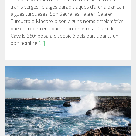
trams verges i platges paradisíaques d’arena blanca i
RESSENYES
aigües turqueses. Son Saura, es Talaier, Cala en
Turqueta o Macarella són alguns noms emblemàtics
BLOG
que es troben en aquests quilòmetres. Camí de
Cavalls 360º posa a disposició dels participants un
bon nombre
[…]
CATALÀ
ESPAÑOL
ENGLISH
FRANÇAIS