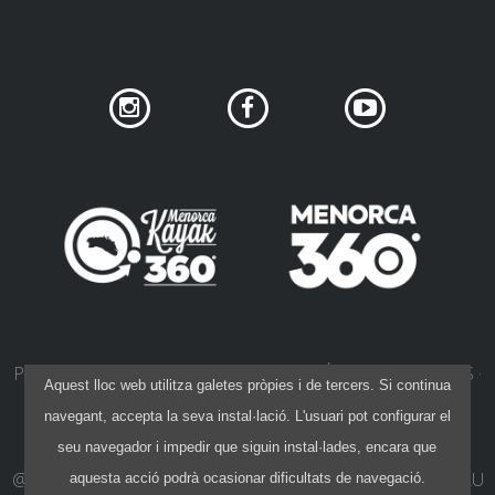
PRIVACITAT DE XARXES SOCIALS
POLÍTICA DE COOKIES
Aquest lloc web utilitza galetes pròpies i de tercers. Si continua
POLÍTICA DE PRIVACITAT
AVÍS LEGAL
navegant, accepta la seva instal·lació. L'usuari pot configurar el
CONDICIONS DE CONTRACTACIÓ
seu navegador i impedir que siguin instal·lades, encara que
@ 2015-26 40 NORD
·
DISSENY:
IVAN KHANET
·
CODI:
PAU
aquesta acció podrà ocasionar dificultats de navegació.