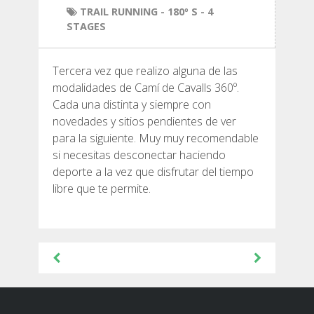
HIKING
TRAIL RUNNING
- 180º S - 4
STAGES
13 STAGES
Tercera vez que realizo alguna de las
modalidades de Camí de Cavalls 360º.
10 STAGES
Cada una distinta y siempre con
novedades y sitios pendientes de ver
8 STAGES
para la siguiente. Muy muy recomendable
si necesitas desconectar haciendo
deporte a la vez que disfrutar del tiempo
7 STAGES
libre que te permite.
6 STAGES
Post
STAGE SELECTIONS
navigation
MTB