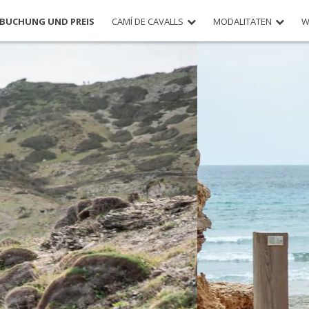
BUCHUNG UND PREIS
CAMÍ DE CAVALLS
MODALITÄTEN
W
HRTE TOUR MIT UNTERKUNFT 
JETZT BUCHEN!