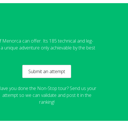
 Menorca can offer. Its 185 technical and leg-
in a unique adventure only achievable by the best
Submit an attempt
ave you done the Non-Stop tour? Send us your
attempt so we can validate and post it in the
ranking!