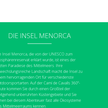
DIE INSEL MENORCA
e Insel Menorca, die von der UNESCO zum
osphärenreservat erklärt wurde, ist eines der
tzten Paradiese des Mittelmeers. Ihre
wechslungsreiche Landschaft macht die Insel zu
nem hervorragenden Ort für verschiedenste
tdoorsportarten. Auf der Camí de Cavalls 360º-
ute kommen Sie durch einen Großteil der
itgehend unberührten Küstengebiete und Sie
rnen bei diesem Abenteuer fast alle Ökosysteme
s Mittelmeerraums kennen.