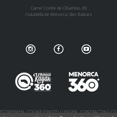
Carrer Comte de Cifuentes, 89
Ciutadella de Menorca, Illes Balears
NETZWERKEN
COOKIE EINSTELLUNGEN
CONTRACTING CO