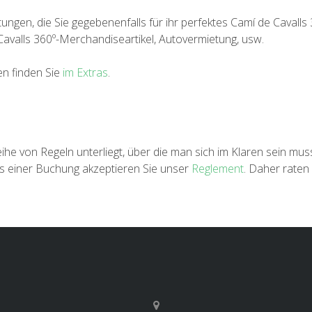
ungen, die Sie gegebenenfalls für ihr perfektes Camí de Cavalls 
Cavalls 360º-Merchandiseartikel, Autovermietung, usw.
en finden Sie
im Extras
.
 Reihe von Regeln unterliegt, über die man sich im Klaren sein mu
 einer Buchung akzeptieren Sie unser
Reglement
. Daher raten 