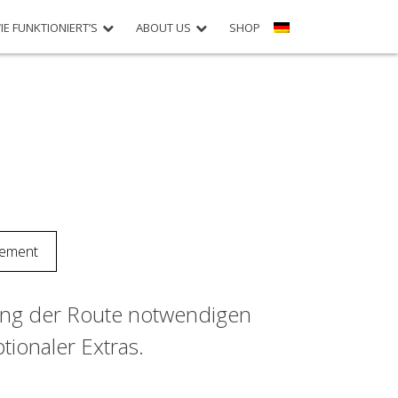
IE FUNKTIONIERT’S
ABOUT US
SHOP
lement
rung der Route notwendigen
tionaler Extras.