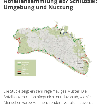
Abfallansammlung ab? Schlüssel:
Umgebung und Nutzung
ABOUT US
UMWELTENGAGEMENT
CONSERVATION PROJECT
0º PLASTIC
STUDIE ÜBER KUNSTSTOFFE AUF DEM CAMÍ DE
CAVALLS
Die Studie zeigt ein sehr regelmäßiges Muster: Die
Abfallkonzentration hängt nicht nur davon ab, wie viele
BACHRENATURIERUNG
Menschen vorbeikommen, sondern vor allem davon, um