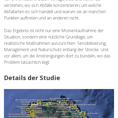
verstehen, wo sich Abfälle konzentrieren, um welche
Abfallarten es sich handelt und warum sie an manchen
6 ETAPPEN
Punkten auftreten und an anderen nicht.
5 ETAPPEN
Das Ergebnis ist nicht nur eine Momentaufnahme der
Situation, sondern eine nützliche Grundlage, um
realistische Maßnahmen auszurichten: Sensibilisierung,
4 ETAPPEN
Management und Naturschutz entlang der Strecke. Und
vor allem, um die Anstrengungen dort zu bündeln, wo das
3 ETAPPEN
Problem tatsächlich liegt.
Details der Studie
INLANDSROUTE
TRAIL-RUNNING
8 ETAPPEN