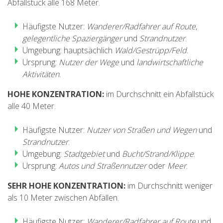
Abfallstück alle 168 Meter.
FRANÇAIS
Häufigste Nutzer:
Wanderer/Radfahrer auf Route
,
gelegentliche Spaziergänger
und
Strandnutzer
.
Umgebung: hauptsächlich
Wald/Gestrüpp/Feld
.
Ursprung:
Nutzer der Wege
und
landwirtschaftliche
Aktivitäten
.
HOHE KONZENTRATION:
im Durchschnitt ein Abfallstück
alle 40 Meter.
Häufigste Nutzer:
Nutzer von Straßen und Wegen
und
Strandnutzer
.
Umgebung:
Stadtgebiet
und
Bucht/Strand/Klippe
.
Ursprung:
Autos und Straßennutzer
oder
Meer
.
SEHR HOHE KONZENTRATION:
im Durchschnitt weniger
als 10 Meter zwischen Abfällen.
Häufigste Nutzer:
Wanderer/Radfahrer auf Route
und