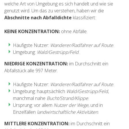
welche Art von Umgebung es sich handelt und wie sie
genutzt wird. Um das zu verstehen, haben wir die
BEWERTUNGEN
Abschnitte nach Abfalldichte
klassifiziert:
BLOG
KEINE KONZENTRATION:
ohne Abfälle.
Häufigste Nutzer:
Wanderer/Radfahrer auf Route
.
Umgebung:
Wald/Gestrüpp/Feld
.
NIEDRIGE KONZENTRATION:
im Durchschnitt ein
DEUTSCH
Abfallstück alle 997 Meter.
CATALÀ
Häufigste Nutzer:
Wanderer/Radfahrer auf Route
.
Umgebung: hauptsächlich
Wald/Gestrüpp/Feld
,
manchmal nahe
Bucht/Strand/Klippe
.
ESPAÑOL
Ursprung: vor allem
Nutzer der Wege
, und in
Einzelfällen
landwirtschaftliche Aktivitäten
.
ENGLISH
MITTLERE KONZENTRATION:
im Durchschnitt ein