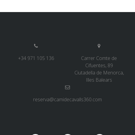
+34 971 105 136
Carrer Comte de
Cifuentes, 89
Ciutadella de Menorca,
Illes Balears
reserva@camidecavalls360.com