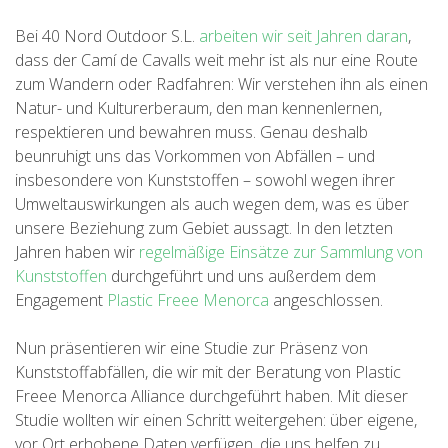
WANDERN
Bei 40 Nord Outdoor S.L.
arbeiten wir seit Jahren daran
,
dass der Camí de Cavalls weit mehr ist als nur eine Route
13 ETAPPEN
zum Wandern oder Radfahren: Wir verstehen ihn als einen
Natur- und Kulturerberaum, den man kennenlernen,
respektieren und bewahren muss. Genau deshalb
10 ETAPPEN
beunruhigt uns das Vorkommen von Abfällen – und
insbesondere von Kunststoffen – sowohl wegen ihrer
8 ETAPPEN
Umweltauswirkungen als auch wegen dem, was es über
unsere Beziehung zum Gebiet aussagt. In den letzten
Jahren haben wir
regelmäßige Einsätze zur Sammlung von
7 ETAPPEN
Kunststoffen
durchgeführt und uns außerdem dem
Engagement
Plastic Freee Menorca
angeschlossen.
6 ETAPPEN
Nun präsentieren wir eine Studie zur Präsenz von
Kunststoffabfällen, die wir mit der Beratung von Plastic
STAGE SELECTIONS
Freee Menorca Alliance durchgeführt haben. Mit dieser
Studie wollten wir einen Schritt weitergehen: über eigene,
MTB
vor Ort erhobene Daten verfügen, die uns helfen zu