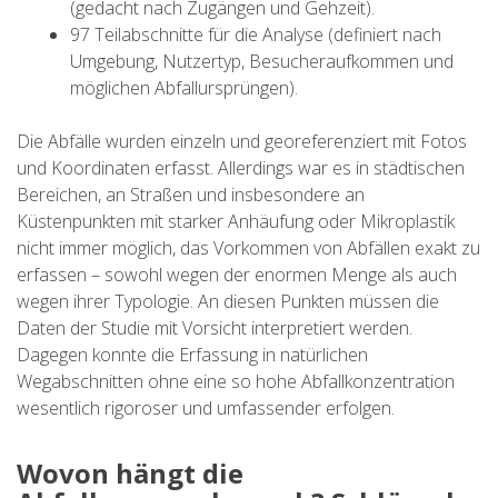
(gedacht nach Zugängen und Gehzeit).
SUPPORT SERVICE
97 Teilabschnitte für die Analyse (definiert nach
Umgebung, Nutzertyp, Besucheraufkommen und
SUBMIT AN ATTEMPT
möglichen Abfallursprüngen).
Die Abfälle wurden einzeln und georeferenziert mit Fotos
und Koordinaten erfasst. Allerdings war es in städtischen
Bereichen, an Straßen und insbesondere an
PREIS
Küstenpunkten mit starker Anhäufung oder Mikroplastik
nicht immer möglich, das Vorkommen von Abfällen exakt zu
erfassen – sowohl wegen der enormen Menge als auch
DIENSTLEISTUNGEN
wegen ihrer Typologie. An diesen Punkten müssen die
Daten der Studie mit Vorsicht interpretiert werden.
UNTERKUNFT
Dagegen konnte die Erfassung in natürlichen
Wegabschnitten ohne eine so hohe Abfallkonzentration
wesentlich rigoroser und umfassender erfolgen.
EXTRAS
Wovon hängt die
REGLEMENT