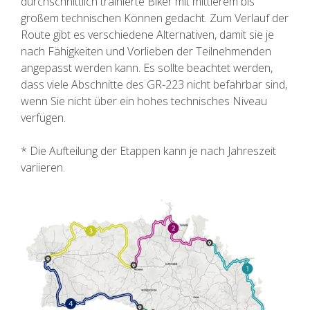
durchschnittlich trainierte Biker mit mittlerem bis
WANDERN
großem technischen Können gedacht. Zum Verlauf der
Route gibt es verschiedene Alternativen, damit sie je
13 ETAPPEN
nach Fähigkeiten und Vorlieben der Teilnehmenden
angepasst werden kann. Es sollte beachtet werden,
dass viele Abschnitte des GR-223 nicht befahrbar sind,
10 ETAPPEN
wenn Sie nicht über ein hohes technisches Niveau
verfügen.
8 ETAPPEN
* Die Aufteilung der Etappen kann je nach Jahreszeit
variieren.
7 ETAPPEN
6 ETAPPEN
STAGE SELECTIONS
MTB