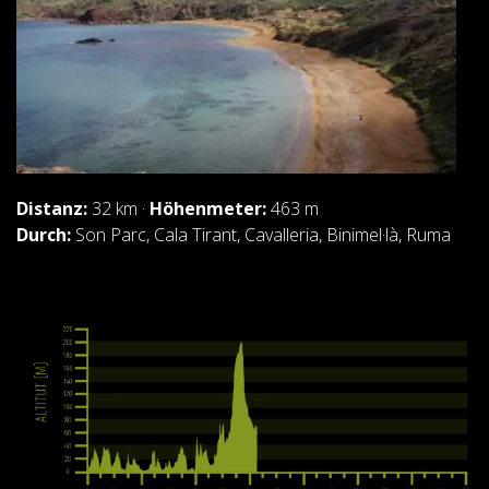
ABOUT US
UMWELTENGAGEMENT
Distanz:
32 km ·
Höhenmeter:
463 m
Durch:
Son Parc, Cala Tirant, Cavalleria, Binimel·là, Ruma
CONSERVATION PROJECT
0º PLASTIC
STUDIE ÜBER KUNSTSTOFFE AUF DEM CAMÍ DE
CAVALLS
BACHRENATURIERUNG