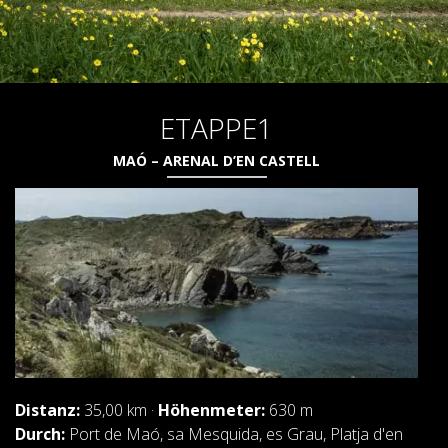
7 ETAPPEN
6 ETAPPEN
ETAPPE1
5 ETAPPEN
MAÓ – ARENAL D’EN CASTELL
4 ETAPPEN
NON-STOP
RULES AND VALIDATION CRITERIA
RANKING
Distanz:
35,00 km ·
Höhenmeter:
630 m
Durch:
Port de Maó, sa Mesquida, es Grau, Platja d'en