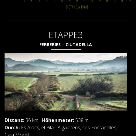
BEWERTUNGEN
ETAPPE3
BLOG
FERRERIES – CIUTADELLA
DEUTSCH
CATALÀ
ESPAÑOL
Distanz:
36 km ·
Höhenmeter:
538 m
ENGLISH
Durch:
Es Alocs, el Pilar, Algaiarens, ses Fontanelles,
Cala Morell