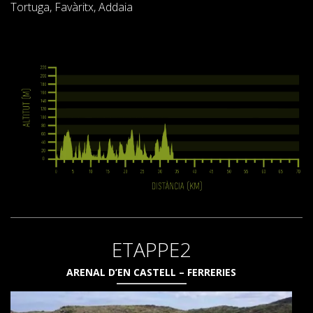
SUPPORT SERVICE
Tortuga, Favàritx, Addaia
SUBMIT AN ATTEMPT
PREIS
DIENSTLEISTUNGEN
UNTERKUNFT
ETAPPE2
EXTRAS
ARENAL D’EN CASTELL – FERRERIES
REGLEMENT