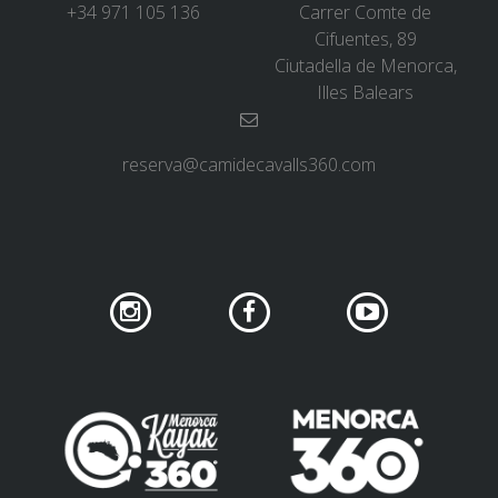
+34 971 105 136
Carrer Comte de
Cifuentes, 89
Ciutadella de Menorca,
Illes Balears
reserva@camidecavalls360.com