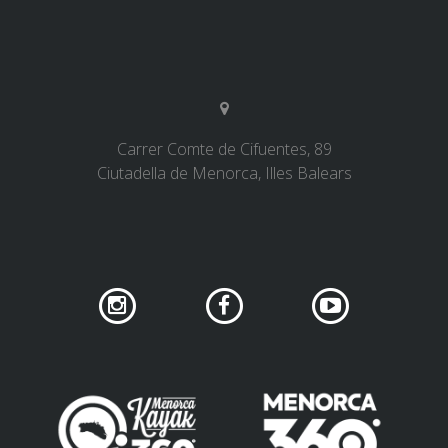
Carrer Comte de Cifuentes, 89
Ciutadella de Menorca, Illes Balears