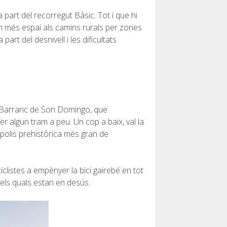
 part del recorregut Bàsic. Tot i que hi
en més espai als camins rurals per zones
rt del desnivell i les dificultats
del Barranc de Son Domingo, que
r algun tram a peu. Un cop a baix, val la
òpolis prehistòrica més gran de
iclistes a empènyer la bici gairebé en tot
dels quals estan en desús.