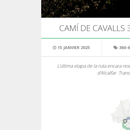
CAMÍ DE CAVALLS 
15 JANVIER 2025
360-
L’última etapa de la ruta encara rese
d’Alcalfar. Tra