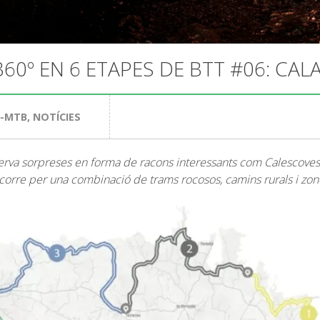
360º EN 6 ETAPES DE BTT #06: CAL
6-MTB
,
NOTÍCIES
rva sorpreses en forma de racons interessants com Calescoves, les
nscorre per una combinació de trams rocosos, camins rurals i zon