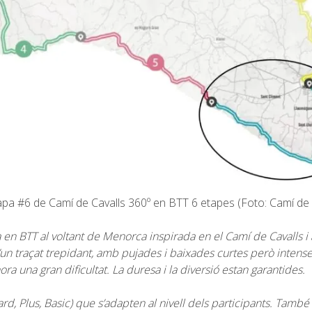
apa #6 de Camí de Cavalls 360º en BTT 6 etapes (Foto: Camí de C
en BTT al voltant de Menorca inspirada en el Camí de Cavalls i
un traçat trepidant, amb pujades i baixades curtes però intenses
ra una gran dificultat. La duresa i la diversió estan garantides.
, Plus, Basic) que s’adapten al nivell dels participants. També és