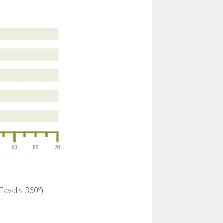
avalls 360º).