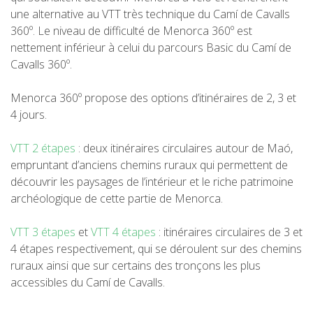
une alternative au VTT très technique du Camí de Cavalls
360º. Le niveau de difficulté de Menorca 360º est
nettement inférieur à celui du parcours Basic du Camí de
FRANÇAIS
Cavalls 360º.
Menorca 360º propose des options d’itinéraires de 2, 3 et
CATALÀ
4 jours.
ESPAÑOL
VTT 2 étapes
: deux itinéraires circulaires autour de Maó,
empruntant d’anciens chemins ruraux qui permettent de
découvrir les paysages de l’intérieur et le riche patrimoine
ENGLISH
archéologique de cette partie de Menorca.
VTT 3 étapes
et
VTT 4 étapes
: itinéraires circulaires de 3 et
DEUTSCH
4 étapes respectivement, qui se déroulent sur des chemins
ruraux ainsi que sur certains des tronçons les plus
accessibles du Camí de Cavalls.