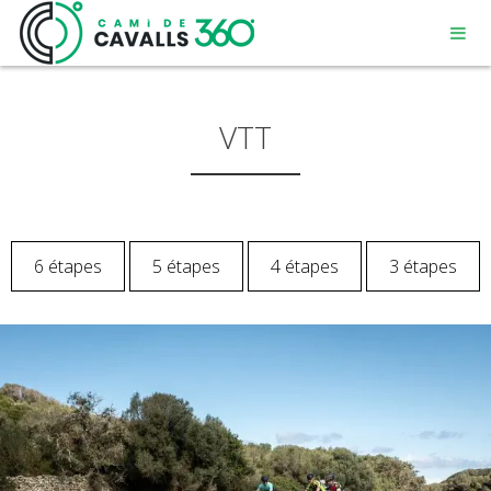
VTT
MENORCA
6 étapes
5 étapes
4 étapes
3 étapes
UN CHEMIN CHARGÉ D’HISTOIRE
PARCOURS DE 360º