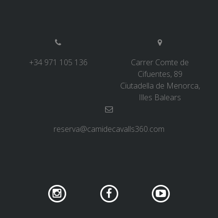
+34 971 105 136
Carrer Comte de
Cifuentes, 89
Ciutadella de Menorca,
Illes Balears
reserva@camidecavalls360.com