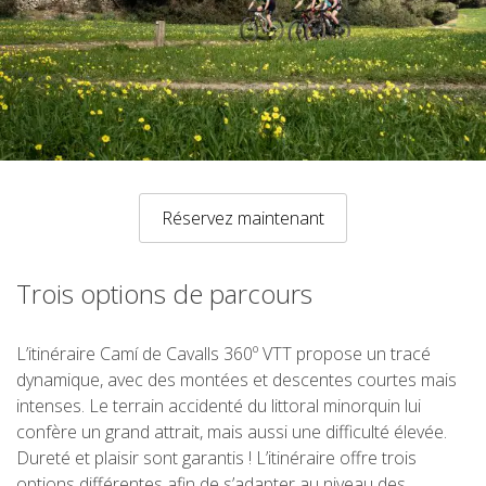
RANDONNÉE
13 ÉTAPES
10 ÉTAPES
8 ÉTAPES
Réservez maintenant
7 ÉTAPES
Trois options de parcours
6 ÉTAPES
L’itinéraire Camí de Cavalls 360º VTT propose un tracé
dynamique, avec des montées et descentes courtes mais
intenses. Le terrain accidenté du littoral minorquin lui
VTT
confère un grand attrait, mais aussi une difficulté élevée.
Dureté et plaisir sont garantis ! L’itinéraire offre trois
6 ÉTAPES
options différentes afin de s’adapter au niveau des