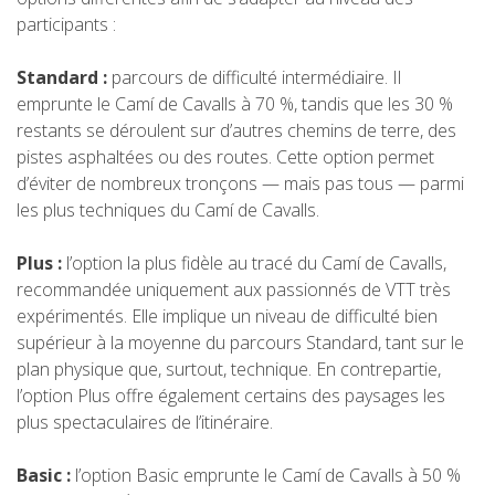
participants :
5 ÉTAPES
Standard :
parcours de difficulté intermédiaire. Il
emprunte le Camí de Cavalls à 70 %, tandis que les 30 %
4 ÉTAPES
restants se déroulent sur d’autres chemins de terre, des
pistes asphaltées ou des routes. Cette option permet
d’éviter de nombreux tronçons — mais pas tous — parmi
3 ÉTAPES
les plus techniques du Camí de Cavalls.
TRAIL RUNNING
Plus :
l’option la plus fidèle au tracé du Camí de Cavalls,
recommandée uniquement aux passionnés de VTT très
expérimentés. Elle implique un niveau de difficulté bien
8 ÉTAPES
supérieur à la moyenne du parcours Standard, tant sur le
plan physique que, surtout, technique. En contrepartie,
7 ÉTAPES
l’option Plus offre également certains des paysages les
plus spectaculaires de l’itinéraire.
6 ÉTAPES
Basic :
l’option Basic emprunte le Camí de Cavalls à 50 %