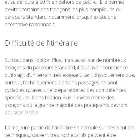
et se déroule à 50 % en dehors de celui-ci. Elle permet
5 ÉTAPES
d’éviter certains des tronçons les plus compliqués du
parcours Standard, notamment lorsqu’il existe une
alternative raisonnable.
4 ÉTAPES
Difficulté de l’itinéraire
NON-STOP
Surtout dans l’option Plus, mais aussi sur de nombreux
NORMES ET CRITÈRES DE VALIDATION
tronçons du parcours Standard, il faut avoir conscience
qu’il s’agit d’un terrain très exigeant, tant physiquement que,
surtout, techniquement. Certains passages ne sont
CLASSEMENT
cyclables qu’avec une préparation et des compétences
spécifiques. Dans l’option Plus, il existe même des
SERVICE D’ASSISTANCE
tronçons où la grande majorité des pratiquants devront
pousser le vélo.
ENVOYER UNE TENTATIVE
La majeure partie de l’itinéraire se déroule sur des sentiers
techniques, souvent très rocheux : ils peuvent être