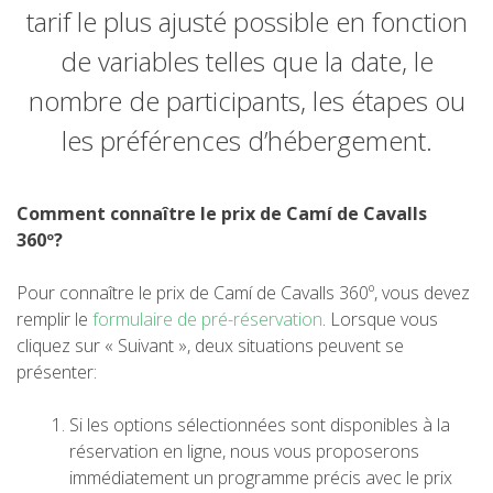
RANDONNÉE
tarif le plus ajusté possible en fonction
de variables telles que la date, le
13 ÉTAPES
nombre de participants, les étapes ou
les préférences d’hébergement.
10 ÉTAPES
Comment connaître le prix de Camí de Cavalls
8 ÉTAPES
360º?
7 ÉTAPES
Pour connaître le prix de Camí de Cavalls 360º, vous devez
remplir le
formulaire de pré-réservation
. Lorsque vous
cliquez sur « Suivant », deux situations peuvent se
6 ÉTAPES
présenter:
VTT
Si les options sélectionnées sont disponibles à la
réservation en ligne, nous vous proposerons
immédiatement un programme précis avec le prix
6 ÉTAPES