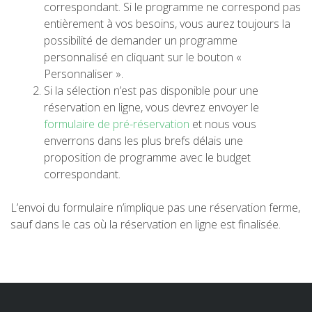
correspondant. Si le programme ne correspond pas
entièrement à vos besoins, vous aurez toujours la
5 ÉTAPES
possibilité de demander un programme
personnalisé en cliquant sur le bouton «
Personnaliser ».
4 ÉTAPES
Si la sélection n’est pas disponible pour une
réservation en ligne, vous devrez envoyer le
3 ÉTAPES
formulaire de pré-réservation
et nous vous
enverrons dans les plus brefs délais une
proposition de programme avec le budget
TRAIL RUNNING
correspondant.
8 ÉTAPES
L’envoi du formulaire n’implique pas une réservation ferme,
sauf dans le cas où la réservation en ligne est finalisée.
7 ÉTAPES
6 ÉTAPES