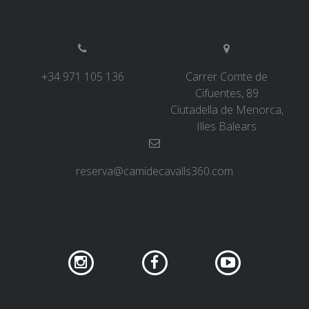
5 ÉTAPES
4 ÉTAPES
+34 971 105 136
Carrer Comte de
Cifuentes, 89
NON-STOP
Ciutadella de Menorca,
Illes Balears
NORMES ET CRITÈRES DE VALIDATION
reserva@camidecavalls360.com
CLASSEMENT
SERVICE D’ASSISTANCE
ENVOYER UNE TENTATIVE