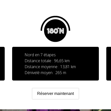
Nord en 7 étapes
Distance totale : 96,65 km
Distance moyenne : 13,81 km
Dénivelé moyen : 265 m
Réserver maintenant