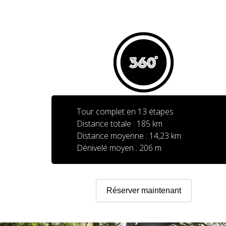
Tour complet en 13 étapes
Distance totale : 185 km
Distance moyenne : 14,23 km
Dénivelé moyen : 206 m
Réserver maintenant