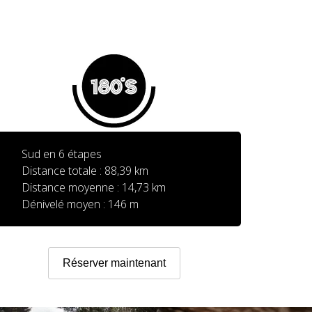
Sud en 6 étapes
Distance totale : 88,39 km
Distance moyenne : 14,73 km
Dénivelé moyen : 146 m
Réserver maintenant