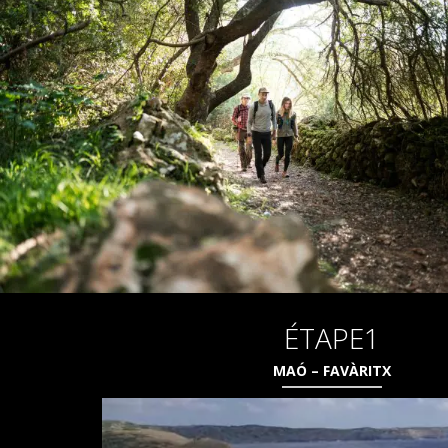
ÉTAPE1
MAÓ – FAVÀRITX