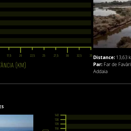
Distance:
13,63 k
Par:
Far de Favàri
Addaia
ES