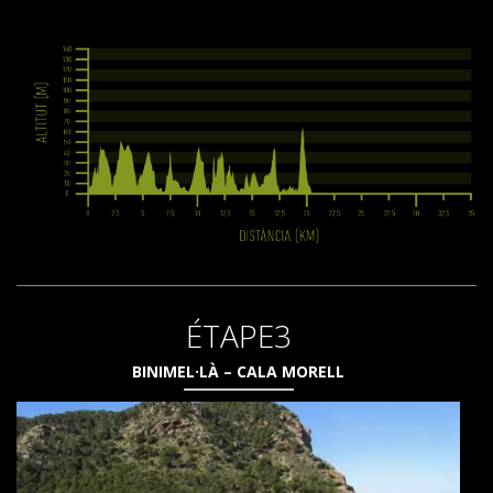
ÉTAPE3
BINIMEL·LÀ – CALA MORELL