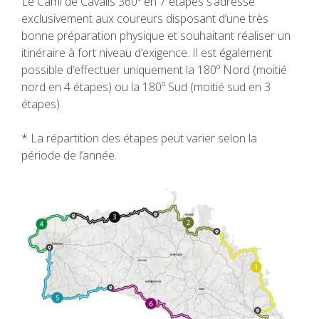
Le Camí de Cavalls 360º en 7 étapes s’adresse
RANDONNÉE
exclusivement aux coureurs disposant d’une très
bonne préparation physique et souhaitant réaliser un
13 ÉTAPES
itinéraire à fort niveau d’exigence. Il est également
possible d’effectuer uniquement la 180º Nord (moitié
nord en 4 étapes) ou la 180º Sud (moitié sud en 3
10 ÉTAPES
étapes).
* La répartition des étapes peut varier selon la
8 ÉTAPES
période de l’année.
7 ÉTAPES
6 ÉTAPES
VTT
6 ÉTAPES