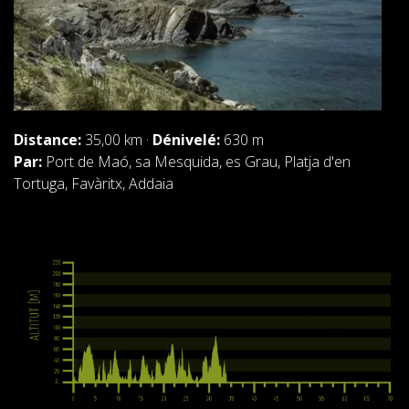
FRANÇAIS
CATALÀ
Distance:
35,00 km ·
Dénivelé:
630 m
Par:
Port de Maó, sa Mesquida, es Grau, Platja d'en
Tortuga, Favàritx, Addaia
ESPAÑOL
ENGLISH
DEUTSCH