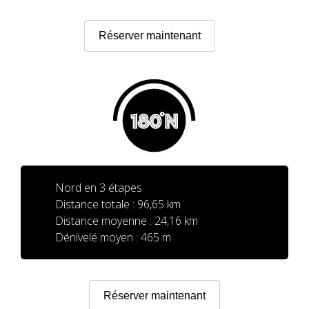
5 ÉTAPES
Réserver maintenant
4 ÉTAPES
NON-STOP
NORMES ET CRITÈRES DE VALIDATION
Nord en 3 étapes
CLASSEMENT
Distance totale : 96,65 km
Distance moyenne : 24,16 km
SERVICE D’ASSISTANCE
Dénivelé moyen : 465 m
ENVOYER UNE TENTATIVE
Réserver maintenant