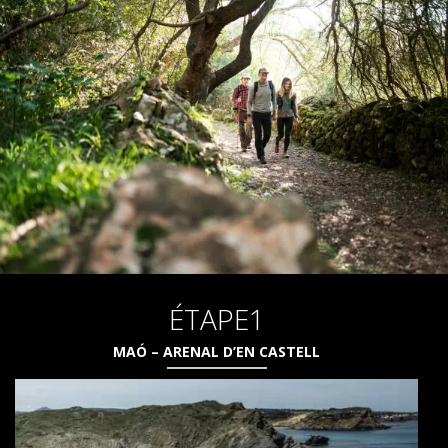
ENGAGEMENT ENVIRONNEMENTAL
PROJET DE CONSERVATION
0º PLASTIQUE
ÉTUDE SUR LES PLASTIQUES SUR LE CAMÍ DE CAVALLS
RESTAURATION DES TORRENTS
ÉTAPE1
MAÓ – ARENAL D’EN CASTELL
AVIS
BLOG