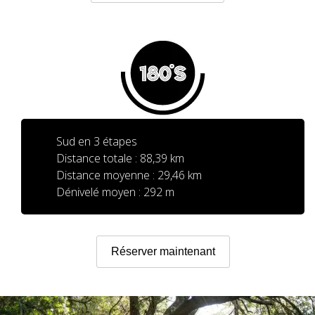
PRIX
SERVICES INCLUS
HÉBERGEMENT
Sud en 3 étapes
Distance totale : 88,39 km
Distance moyenne : 29,46 km
SERVICES OPTIONNELS
Dénivelé moyen : 292 m
RÈGLEMENT
Réserver maintenant
QUI SOMMES-NOUS