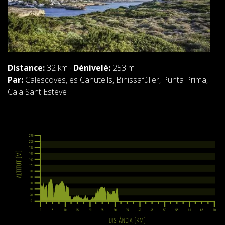
Distance:
32 km ·
Dénivelé:
253 m
Par:
Calescoves, es Canutells, Binissafúller, Punta Prima,
Cala Sant Esteve