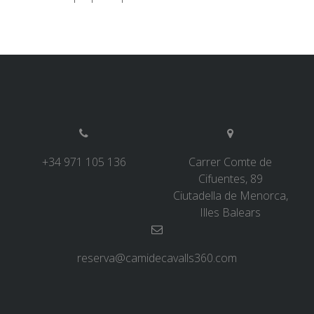
5 ÉTAPES
4 ÉTAPES
NON-STOP
NORMES ET CRITÈRES DE VALIDATION
+34 971 105 136
Carrer Comte de
Cifuentes, 89
CLASSEMENT
Ciutadella de Menorca,
Illes Balears
SERVICE D’ASSISTANCE
reserva@camidecavalls360.com
ENVOYER UNE TENTATIVE