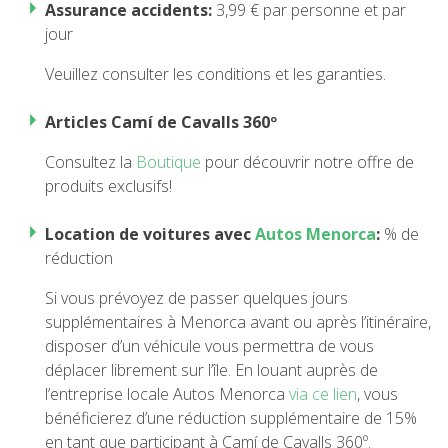
Assurance accidents:
3,99 € par personne et par
jour
5 ÉTAPES
Veuillez consulter les conditions et les garanties.
4 ÉTAPES
Articles Camí de Cavalls 360º
Consultez la
Boutique
pour découvrir notre offre de
3 ÉTAPES
produits exclusifs!
TRAIL RUNNING
Location de voitures avec
Autos Menorca
:
% de
réduction
8 ÉTAPES
Si vous prévoyez de passer quelques jours
supplémentaires à Menorca avant ou après l’itinéraire,
disposer d’un véhicule vous permettra de vous
7 ÉTAPES
déplacer librement sur l’île. En louant auprès de
l’entreprise locale Autos Menorca
via ce lien
, vous
6 ÉTAPES
bénéficierez d’une réduction supplémentaire de 15%
en tant que participant à Camí de Cavalls 360º.