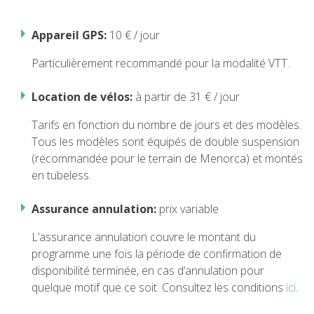
RANDONNÉE
Appareil GPS:
10 € / jour
13 ÉTAPES
Particulièrement recommandé pour la modalité VTT.
10 ÉTAPES
Location de vélos:
à partir de 31 € / jour
Tarifs en fonction du nombre de jours et des modèles.
8 ÉTAPES
Tous les modèles sont équipés de double suspension
(recommandée pour le terrain de Menorca) et montés
en tubeless.
7 ÉTAPES
Assurance annulation:
prix variable
6 ÉTAPES
L’assurance annulation couvre le montant du
programme une fois la période de confirmation de
VTT
disponibilité terminée, en cas d’annulation pour
quelque motif que ce soit. Consultez les conditions
ici
.
6 ÉTAPES