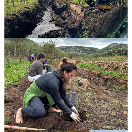
ENGAGEMENT ENVIRONNEMENTAL
PROJET DE CONSERVATION
0º PLASTIQUE
ÉTUDE SUR LES PLASTIQUES SUR LE CAMÍ DE CAVALLS
RESTAURATION DES TORRENTS
AVIS
BLOG