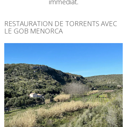
immédiat.
RANDONNÉE
13 ÉTAPES
RESTAURATION DE TORRENTS AVEC
LE GOB MENORCA
10 ÉTAPES
8 ÉTAPES
7 ÉTAPES
6 ÉTAPES
VTT
6 ÉTAPES