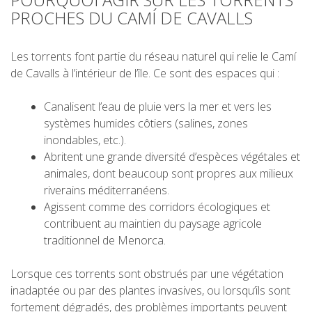
PROCHES DU CAMÍ DE CAVALLS
5 ÉTAPES
Les torrents font partie du réseau naturel qui relie le Camí
4 ÉTAPES
de Cavalls à l’intérieur de l’île. Ce sont des espaces qui :
NON-STOP
Canalisent l’eau de pluie vers la mer et vers les
systèmes humides côtiers (salines, zones
inondables, etc.).
NORMES ET CRITÈRES DE VALIDATION
Abritent une grande diversité d’espèces végétales et
animales, dont beaucoup sont propres aux milieux
riverains méditerranéens.
CLASSEMENT
Agissent comme des corridors écologiques et
contribuent au maintien du paysage agricole
SERVICE D’ASSISTANCE
traditionnel de Menorca.
Lorsque ces torrents sont obstrués par une végétation
ENVOYER UNE TENTATIVE
inadaptée ou par des plantes invasives, ou lorsqu’ils sont
fortement dégradés, des problèmes importants peuvent