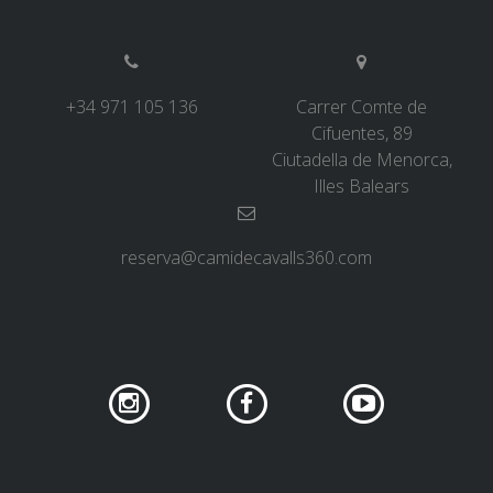
+34 971 105 136
Carrer Comte de
Cifuentes, 89
Ciutadella de Menorca,
Illes Balears
reserva@camidecavalls360.com