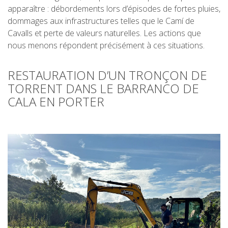
apparaître : débordements lors d’épisodes de fortes pluies,
dommages aux infrastructures telles que le Camí de
Cavalls et perte de valeurs naturelles. Les actions que
PRIX
nous menons répondent précisément à ces situations.
SERVICES INCLUS
RESTAURATION D’UN TRONÇON DE
TORRENT DANS LE BARRANCO DE
HÉBERGEMENT
CALA EN PORTER
SERVICES OPTIONNELS
RÈGLEMENT
QUI SOMMES-NOUS