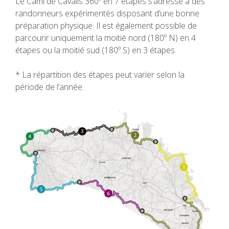
Le Camí de Cavalls 360º en 7 étapes s’adresse à des
RANDONNÉE
randonneurs expérimentés disposant d’une bonne
préparation physique. Il est également possible de
13 ÉTAPES
parcourir uniquement la moitié nord (180º N) en 4
étapes ou la moitié sud (180º S) en 3 étapes.
10 ÉTAPES
* La répartition des étapes peut varier selon la
période de l’année.
8 ÉTAPES
7 ÉTAPES
6 ÉTAPES
VTT
6 ÉTAPES