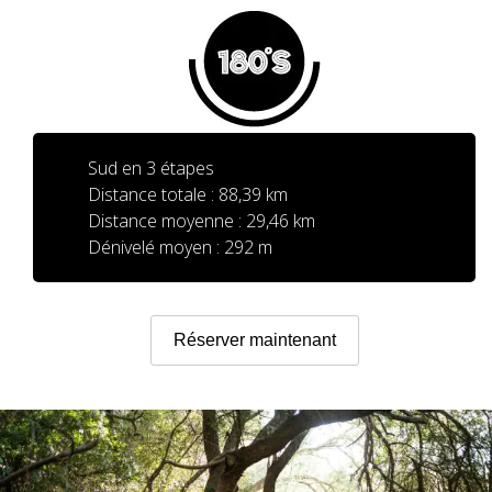
PRIX
SERVICES INCLUS
Sud en 3 étapes
Distance totale : 88,39 km
HÉBERGEMENT
Distance moyenne : 29,46 km
Dénivelé moyen : 292 m
SERVICES OPTIONNELS
Réserver maintenant
RÈGLEMENT
QUI SOMMES-NOUS