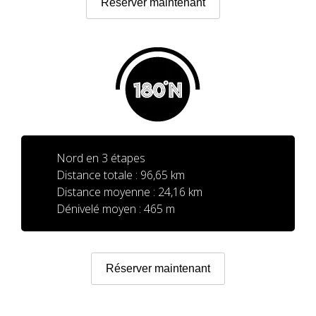
Réserver maintenant
5 ÉTAPES
4 ÉTAPES
NON-STOP
NORMES ET CRITÈRES DE VALIDATION
Nord en 3 étapes
Distance totale : 96,65 km
Distance moyenne : 24,16 km
CLASSEMENT
Dénivelé moyen : 465 m
SERVICE D’ASSISTANCE
Réserver maintenant
ENVOYER UNE TENTATIVE