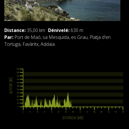
FRANÇAIS
Distance:
35,00 km ·
Dénivelé:
630 m
Par:
Port de Maó, sa Mesquida, es Grau, Platja d'en
CATALÀ
Tortuga, Favàritx, Addaia
ESPAÑOL
ENGLISH
DEUTSCH