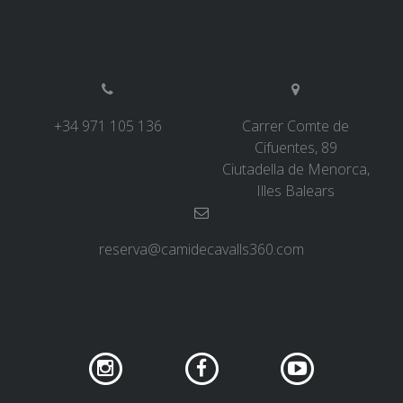
+34 971 105 136
Carrer Comte de
Cifuentes, 89
Ciutadella de Menorca,
Illes Balears
reserva@camidecavalls360.com