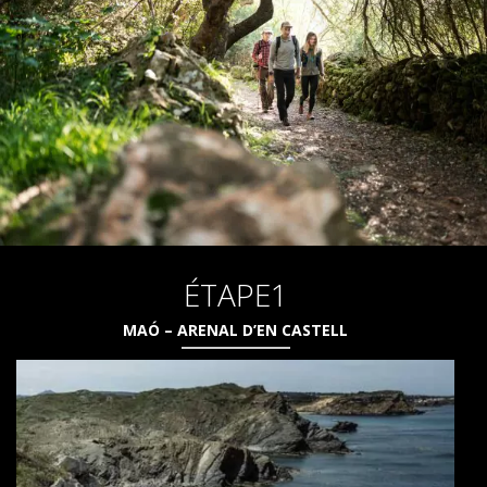
ENGAGEMENT ENVIRONNEMENTAL
PROJET DE CONSERVATION
0º PLASTIQUE
ÉTUDE SUR LES PLASTIQUES SUR LE CAMÍ DE CAVALLS
ÉTAPE1
RESTAURATION DES TORRENTS
MAÓ – ARENAL D’EN CASTELL
AVIS
BLOG