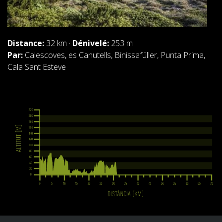
Distance:
32 km ·
Dénivelé:
253 m
Par:
Calescoves, es Canutells, Binissafúller, Punta Prima,
Cala Sant Esteve