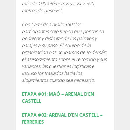
SERVICIO DE ASISTENCIA
más de 190 kilómetros y casi 2.500
metros de desnivel.
ENVÍA UN INTENTO
Con Camí de Cavalls 360º los
participantes solo tienen que pensar en
pedalear y disfrutar de los paisajes y
parajes a su paso. El equipo de la
organización nos ocupamos de lo demás:
PRECIO
el asesoramiento sobre el recorrido y sus
variantes, las cuestiones logísticas e
incluso los traslados hacia los
SERVICIOS INCLUIDOS
alojamientos cuando sea necesario.
ALOJAMIENTO
ETAPA #01: MAÓ – ARENAL D’EN
CASTELL
EXTRAS
ETAPA #02: ARENAL D’EN CASTELL –
FERRERIES
REGLAMENTO