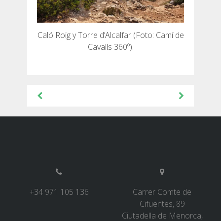
Caló Roig y Torre d’Alcalfar (Foto: Camí de
Cavalls 360º).
Navegación
de
entradas
+34 971 105 136
Carrer Comte de
Cifuentes, 89
Ciutadella de Menorca,