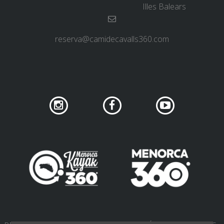
Illes Balears
reserva@camidecavalls360.com