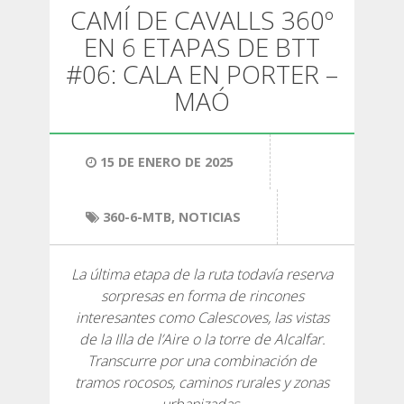
SENDERISMO
CAMÍ DE CAVALLS 360º
EN 6 ETAPAS DE BTT
13 ETAPAS
#06: CALA EN PORTER –
MAÓ
10 ETAPAS
15 DE ENERO DE 2025
8 ETAPAS
360-6-MTB
,
NOTICIAS
7 ETAPAS
La última etapa de la ruta todavía reserva
6 ETAPAS
sorpresas en forma de rincones
interesantes como Calescoves, las vistas
de la Illa de l’Aire o la torre de Alcalfar.
SELECCIÓN DE ETAPAS
Transcurre por una combinación de
tramos rocosos, caminos rurales y zonas
BTT