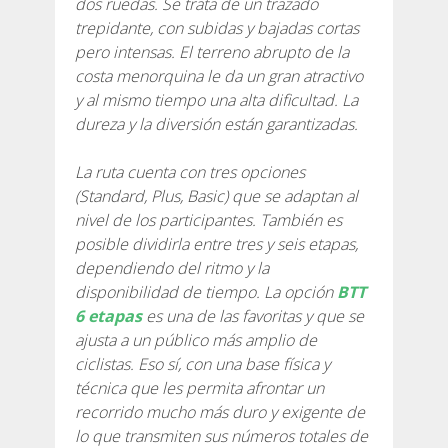
dos ruedas. Se trata de un trazado
trepidante, con subidas y bajadas cortas
7 ETAPAS
pero intensas. El terreno abrupto de la
costa menorquina le da un gran atractivo
6 ETAPAS
y al mismo tiempo una alta dificultad. La
dureza y la diversión están garantizadas.
5 ETAPAS
La ruta cuenta con tres opciones
(Standard, Plus, Basic) que se adaptan al
4 ETAPAS
nivel de los participantes. También es
posible dividirla entre tres y seis etapas,
dependiendo del ritmo y la
NON-STOP
disponibilidad de tiempo. La opción
BTT
6 etapas
es una de las favoritas y que se
NORMAS Y CRITERIOS DE VALIDACIÓN
ajusta a un público más amplio de
ciclistas. Eso sí, con una base física y
técnica que les permita afrontar un
RÁNKING
recorrido mucho más duro y exigente de
lo que transmiten sus números totales de