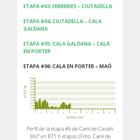
ETAPA #03: FERRERIES – CIUTADELLA
ETAPA #04: CIUTADELLA – CALA
GALDANA
QUIÉNES SOMOS
ETAPA #05: CALA GALDANA – CALA
EN PORTER
COMPROMISO AMBIENTAL
ETAPA #06: CALA EN PORTER – MAÓ
PROYECTO DE CONSERVACIÓN
0º PLÁSTICO
ESTUDIO SOBRE LOS PLÁSTICOS EN EL CAMÍ DE
CAVALLS
Perfil de la etapa #6 de Camí de Cavalls
RECUPERACIÓN DE TORRENTES
360º en BTT 6 etapas (Foto: Camí de