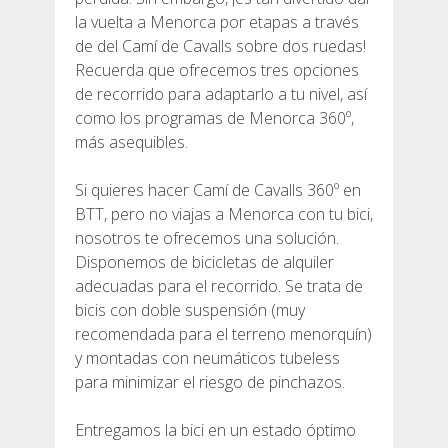
la vuelta a Menorca por etapas a través
7 ETAPAS
de del Camí de Cavalls sobre dos ruedas!
Recuerda que ofrecemos tres opciones
6 ETAPAS
de recorrido para adaptarlo a tu nivel, así
como los programas de Menorca 360º,
más asequibles.
5 ETAPAS
Si quieres hacer Camí de Cavalls 360º en
4 ETAPAS
BTT, pero no viajas a Menorca con tu bici,
nosotros te ofrecemos una solución.
Disponemos de bicicletas de alquiler
NON-STOP
adecuadas para el recorrido. Se trata de
bicis con doble suspensión (muy
recomendada para el terreno menorquín)
NORMAS Y CRITERIOS DE VALIDACIÓN
y montadas con neumáticos tubeless
para minimizar el riesgo de pinchazos.
RÁNKING
Entregamos la bici en un estado óptimo