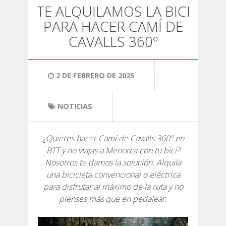
SENDERISMO
TE ALQUILAMOS LA BICI
PARA HACER CAMÍ DE
13 ETAPAS
CAVALLS 360º
10 ETAPAS
2 DE FEBRERO DE 2025
8 ETAPAS
NOTICIAS
7 ETAPAS
¿Quieres hacer Camí de Cavalls 360º en
BTT y no viajas a Menorca con tu bici?
6 ETAPAS
Nosotros te damos la solución. Alquila
una bicicleta convencional o eléctrica
para disfrutar al máximo de la ruta y no
SELECCIÓN DE ETAPAS
pienses más que en pedalear.
BTT