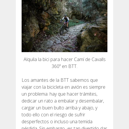
6 ETAPAS
5 ETAPAS
4 ETAPAS
Alquila la bici para hacer Camí de Cavalls
360º en BTT.
3 ETAPAS
Los amantes de la BTT sabemos que
RUTA POR EL INTERIOR
viajar con la bicicleta en avión es siempre
un problema: hay que hacer trámites,
dedicar un rato a embalar y desembalar,
TRAIL RUNNING
cargar un buen bulto arriba y abajo, y
todo ello con el riesgo de sufrir
8 ETAPAS
desperfectos o incluso una temida
pérdida. Sin embargo, ¡es tan divertido dar