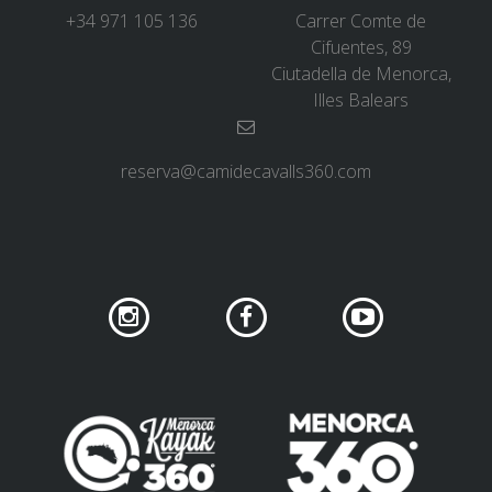
+34 971 105 136
Carrer Comte de
Cifuentes, 89
Ciutadella de Menorca,
Illes Balears
reserva@camidecavalls360.com