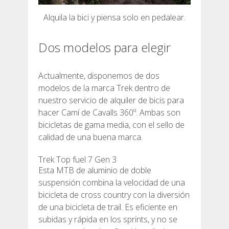
Alquila la bici y piensa solo en pedalear.
Dos modelos para elegir
QUIÉNES SOMOS
Actualmente, disponemos de dos
COMPROMISO AMBIENTAL
modelos de la marca Trek dentro de
nuestro servicio de alquiler de bicis para
hacer Camí de Cavalls 360º. Ambas son
PROYECTO DE CONSERVACIÓN
bicicletas de gama media, con el sello de
calidad de una buena marca.
0º PLÁSTICO
Trek Top fuel 7 Gen 3
Esta MTB de aluminio de doble
ESTUDIO SOBRE LOS PLÁSTICOS EN EL CAMÍ DE
suspensión combina la velocidad de una
CAVALLS
bicicleta de cross country con la diversión
de una bicicleta de trail. Es eficiente en
subidas y rápida en los sprints, y no se
RECUPERACIÓN DE TORRENTES