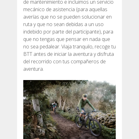
de mantenimiento e incluimos un servicio
SERVICIO DE ASISTENCIA
mecánico de asistencia (para aquellas
averías que no se pueden solucionar en
ENVÍA UN INTENTO
ruta y que no sean debidas a un uso
indebido por parte del participante), para
que no tengas que pensar en nada que
no sea pedalear. Viaja tranquilo, recoge tu
BTT antes de iniciar la aventura y disfruta
PRECIO
del recorrido con tus compañeros de
aventura.
SERVICIOS INCLUIDOS
ALOJAMIENTO
EXTRAS
REGLAMENTO