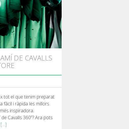
AMÍ DE CAVALLS
TORE
x tot el que tenim preparat
fàcil i ràpida les millors
més inspiradora.
í de Cavalls 360º? Ara pots
,
[…]