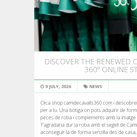
DISCOVER THE RENEWED C
360º ONLINE S
9 JULY, 2024
NEWS
Clica shop.camidecavalls360.com i descobrei
per a tu. Una botiga on pots adquirir de forma 
peces de roba i complements amb la imatge 
T’agradaria dur la roba amb el segell de Cam
aconseguir-la de forma senzilla des de casa