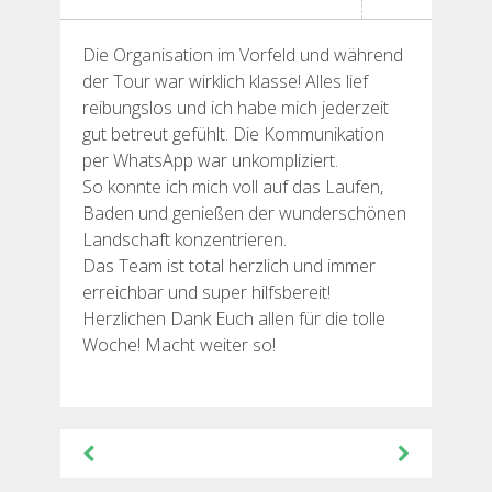
HIKING
Die Organisation im Vorfeld und während
13 STAGES
der Tour war wirklich klasse! Alles lief
reibungslos und ich habe mich jederzeit
gut betreut gefühlt. Die Kommunikation
10 STAGES
per WhatsApp war unkompliziert.
So konnte ich mich voll auf das Laufen,
8 STAGES
Baden und genießen der wunderschönen
Landschaft konzentrieren.
Das Team ist total herzlich und immer
7 STAGES
erreichbar und super hilfsbereit!
Herzlichen Dank Euch allen für die tolle
Woche! Macht weiter so!
6 STAGES
STAGE SELECTIONS
Post
navigation
MTB