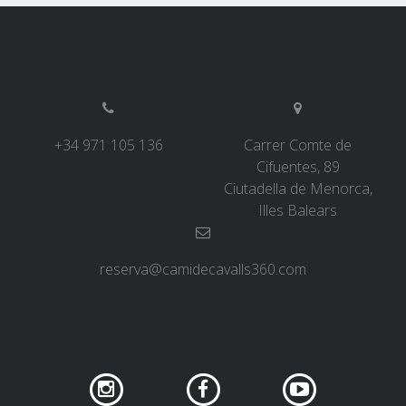
6 STAGES
5 STAGES
+34 971 105 136
Carrer Comte de
4 STAGES
Cifuentes, 89
Ciutadella de Menorca,
Illes Balears
3 STAGES
INLAND ROUTE
reserva@camidecavalls360.com
TRAIL RUNNING
8 STAGES