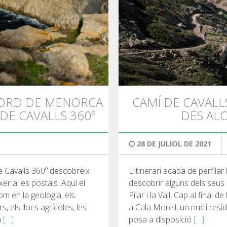
NORD DE MENORCA
CAMÍ DE CAVALLS
DE CAVALLS 360º
DES AL
28 DE JULIOL DE 2021
e Cavalls 360º descobreix
L’itinerari acaba de perfilar
er a les postals. Aquí el
descobrir alguns dels seus
m en la geologia, els
Pilar i la Vall. Cap al final
 els llocs agrícoles, les
a Cala Morell, un nucli resi
a
[…]
posa a disposició
[…]