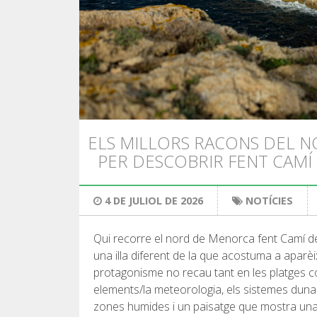
ELS MILLORS RACONS DEL 
PER DESCOBRIR FENT CAMÍ 
4 DE JULIOL DE 2026
NOTÍCIES
Qui recorre el nord de Menorca fent Camí d
una illa diferent de la que acostuma a aparèix
protagonisme no recau tant en les platges co
elements/la meteorologia, els sistemes dunars,
zones humides i un paisatge que mostra un