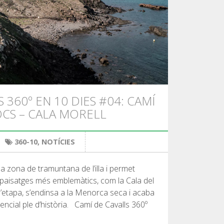
 360º EN 10 DIES #04: CAMÍ
OCS – CALA MORELL
360-10
,
NOTÍCIES
 la zona de tramuntana de l’illa i permet
 paisatges més emblemàtics, com la Cala del
 de l’etapa, s’endinsa a la Menorca seca i acaba
dencial ple d’història. Camí de Cavalls 360º