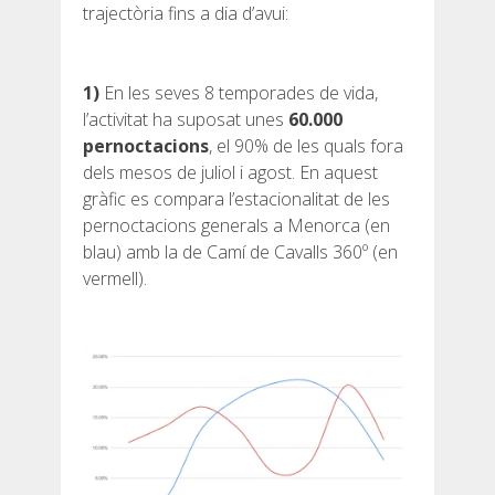
trajectòria fins a dia d’avui:
6 ETAPES
1)
En les seves 8 temporades de vida,
l’activitat ha suposat unes
60.000
5 ETAPES
pernoctacions
, el 90% de les quals fora
dels mesos de juliol i agost. En aquest
4 ETAPES
gràfic es compara l’estacionalitat de les
pernoctacions generals a Menorca (en
blau) amb la de Camí de Cavalls 360º (en
3 ETAPES
vermell).
RUTA PER L’INTERIOR
TRAIL RUNNING
8 ETAPES