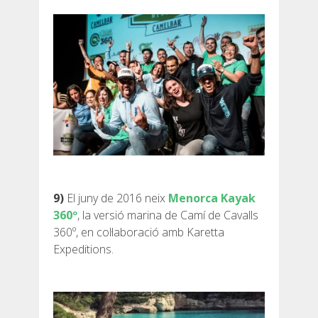
9)
El juny de 2016 neix
Menorca Kayak
360º
, la versió marina de Camí de Cavalls
360º, en col·laboració amb Karetta
Expeditions.