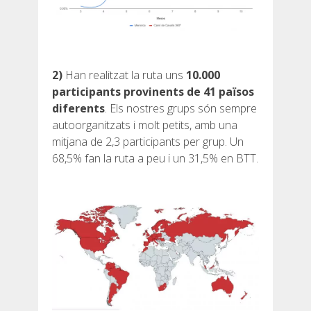
7 ETAPES
6 ETAPES
2)
Han realitzat la ruta uns
10.000
participants provinents de 41 països
5 ETAPES
diferents
. Els nostres grups són sempre
autoorganitzats i molt petits, amb una
mitjana de 2,3 participants per grup. Un
4 ETAPES
68,5% fan la ruta a peu i un 31,5% en BTT.
NON-STOP
NORMES I CRITERIS DE VALIDACIÓ
RÀNQUING