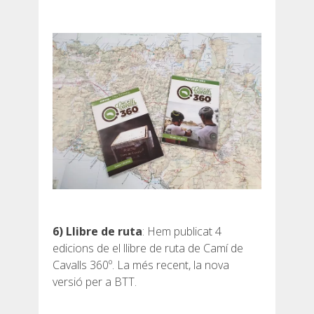
RESSENYES
BLOG
CATALÀ
ESPAÑOL
6)
Llibre de ruta
: Hem publicat 4
ENGLISH
edicions de el llibre de ruta de Camí de
Cavalls 360º. La més recent, la nova
FRANÇAIS
versió per a BTT.