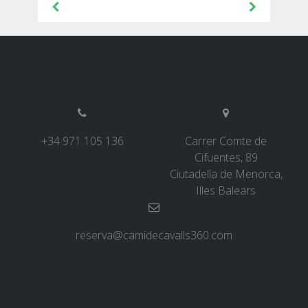
d'entrades
+34 971 105 136
Carrer Comte de
Cifuentes, 89
Ciutadella de Menorca,
Illes Balears
reserva@camidecavalls360.com