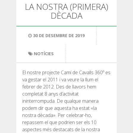
SENDERISME
LA NOSTRA (PRIMERA)
DÈCADA
13 ETAPES
30 DE DESEMBRE DE 2019
10 ETAPES
NOTÍCIES
8 ETAPES
El nostre projecte Camí de Cavalls 360º es
7 ETAPES
va gestar el 2011 i va veure la llum el
febrer de 2012. Des de llavors hem
6 ETAPES
completat 8 anys d’activitat
ininterrompuda. De qualque manera
podem dir que aquesta ha estat «la
SELECCIÓ D’ETAPES
nostra dècada». Per celebrar-ho,
repassem el que podrien ser els 10
aspectes més destacats de la nostra
BTT