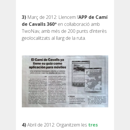
SERVEI D’ASSISTÈNCIA
3)
Març de 2012: Llencem l’
APP de Camí
ENVIA UN INTENT
de Cavalls 360º
en col·laboració amb
TwoNav, amb més de 200 punts d’interès
geolocalitzats al llarg de la ruta.
PREU
SERVEIS INCLOSOS
ALLOTJAMENT
EXTRES
4)
Abril de 2012: Organitzem les
tres
REGLAMENT