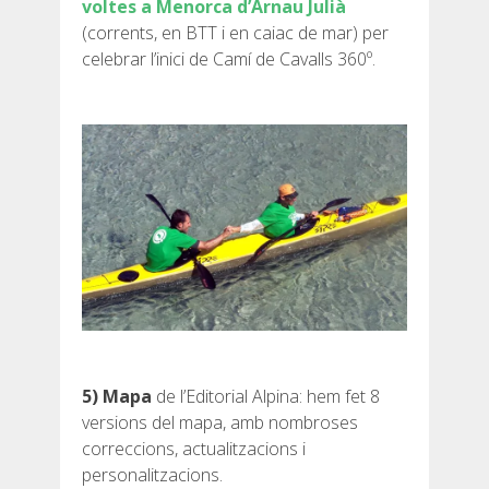
voltes a Menorca d’Arnau Julià
(corrents, en BTT i en caiac de mar) per
celebrar l’inici de Camí de Cavalls 360º.
QUI SOM
COMPROMÍS AMBIENTAL
PROJECTE DE CONSERVACIÓ
0º PLÀSTIC
ESTUDI SOBRE ELS PLÀSTICS AL CAMÍ DE CAVALLS
5)
Mapa
de l’Editorial Alpina: hem fet 8
versions del mapa, amb nombroses
correccions, actualitzacions i
RECUPERACIÓ DE TORRENTS
personalitzacions.