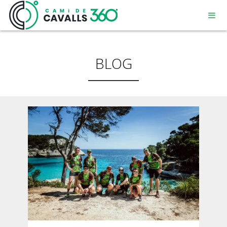
BLOG
MENORCA
UN CAMÍ AMB HISTÒRIA
RECORREGUT DE 360º