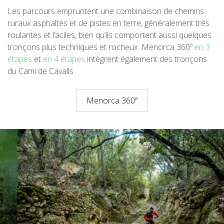
RANDONNÉE
Les parcours empruntent une combinaison de chemins
ruraux asphaltés et de pistes en terre, généralement très
roulantes et faciles, bien qu’ils comportent aussi quelques
13 ÉTAPES
tronçons plus techniques et rocheux. Menorca 360º
en 3
étapes
et
en 4 étapes
intègrent également des tronçons
10 ÉTAPES
du Camí de Cavalls.
8 ÉTAPES
Menorca 360º
7 ÉTAPES
6 ÉTAPES
VTT
6 ÉTAPES