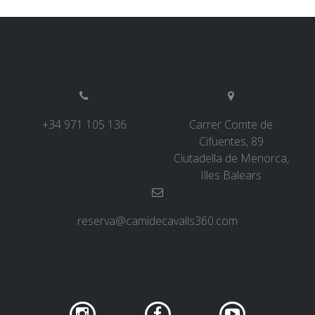
5 ÉTAPES
4 ÉTAPES
NON-STOP
+34 971 105 136
Carrer Comte de
Cifuentes, 89
NORMES ET CRITÈRES DE VALIDATION
Ciutadella de Menorca,
Illes Balears
CLASSEMENT
reserva@camidecavalls360.com
SERVICE D’ASSISTANCE
ENVOYER UNE TENTATIVE