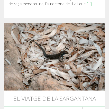
de raça menorquina, l’autòctona de l’illa i que
[…]
FRANÇAIS
CATALÀ
ESPAÑOL
ENGLISH
DEUTSCH
EL VIATGE DE LA SARGANTANA