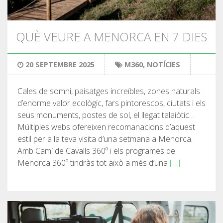
RANDONNÉE
QUÈ VEURE A MENORCA EN 7 DIES
13 ÉTAPES
20 SEPTEMBRE 2025
M360
,
NOTÍCIES
10 ÉTAPES
Cales de somni, paisatges increïbles, zones naturals
8 ÉTAPES
d’enorme valor ecològic, fars pintorescos, ciutats i els
seus monuments, postes de sol, el llegat talaiòtic…
Múltiples webs ofereixen recomanacions d’aquest
7 ÉTAPES
estil per a la teva visita d’una setmana a Menorca.
Amb Camí de Cavalls 360º i els programes de
6 ÉTAPES
Menorca 360º tindràs tot això a més d’una
[…]
VTT
6 ÉTAPES