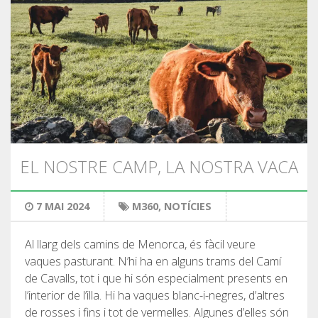
ENGAGEMENT ENVIRONNEMENTAL
PROJET DE CONSERVATION
0º PLASTIQUE
EL NOSTRE CAMP, LA NOSTRA VACA
ÉTUDE SUR LES PLASTIQUES SUR LE CAMÍ DE CAVALLS
7 MAI 2024
M360
,
NOTÍCIES
RESTAURATION DES TORRENTS
Al llarg dels camins de Menorca, és fàcil veure
AVIS
vaques pasturant. N’hi ha en alguns trams del Camí
de Cavalls, tot i que hi són especialment presents en
BLOG
l’interior de l’illa. Hi ha vaques blanc-i-negres, d’altres
de rosses i fins i tot de vermelles. Algunes d’elles són