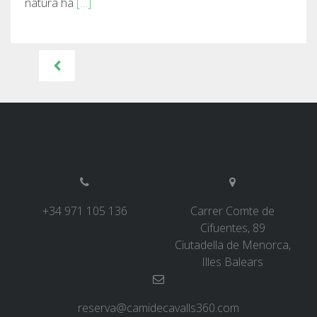
natura ha
[…]
Navigation
des
articles
+34 971 105 136
Carrer Comte de
Cifuentes, 89
Ciutadella de Menorca,
Illes Balears
reserva@camidecavalls360.com