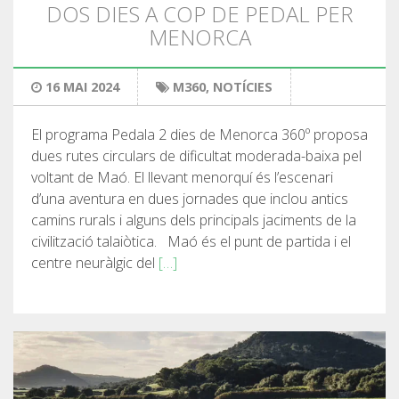
DOS DIES A COP DE PEDAL PER
MENORCA
PRIX
16 MAI 2024
M360
,
NOTÍCIES
SERVICES INCLUS
El programa Pedala 2 dies de Menorca 360º proposa
dues rutes circulars de dificultat moderada-baixa pel
HÉBERGEMENT
voltant de Maó. El llevant menorquí és l’escenari
d’una aventura en dues jornades que inclou antics
camins rurals i alguns dels principals jaciments de la
SERVICES OPTIONNELS
civilització talaiòtica. Maó és el punt de partida i el
centre neuràlgic del
[…]
RÈGLEMENT
QUI SOMMES-NOUS