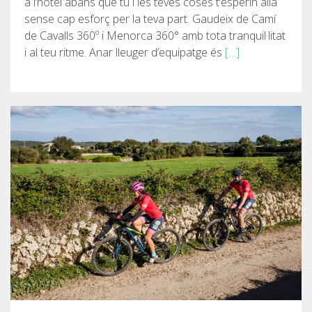
a l’hotel abans que tu i les teves coses t’esperin allà
sense cap esforç per la teva part. Gaudeix de Camí
5 ÉTAPES
de Cavalls 360º i Menorca 360° amb tota tranquil·litat
i al teu ritme. Anar lleuger d’equipatge és
[…]
4 ÉTAPES
NON-STOP
NORMES ET CRITÈRES DE VALIDATION
CLASSEMENT
SERVICE D’ASSISTANCE
ENVOYER UNE TENTATIVE