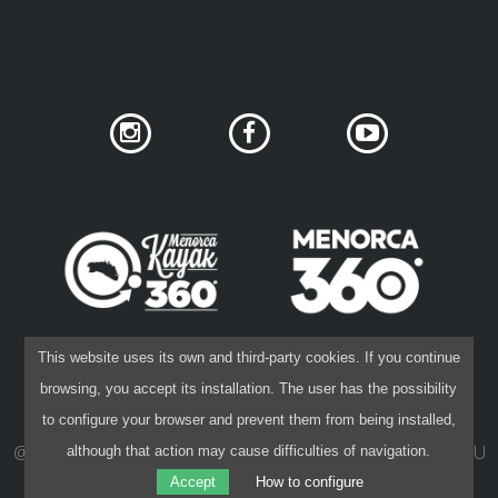
This website uses its own and third-party cookies. If you continue
browsing, you accept its installation. The user has the possibility
LEGAL DISCLAIMER
to configure your browser and prevent them from being installed,
@ 2015-26 40 NORD
·
DESIGN:
IVAN KHANET
·
CODE:
PAU
although that action may cause difficulties of navigation.
CAPÓ
Accept
How to configure