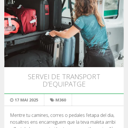
5 ÉTAPES
4 ÉTAPES
3 ÉTAPES
TRAIL RUNNING
SERVEI DE TRANSPORT
D’EQUIPATGE
8 ÉTAPES
17 MAI 2025
M360
7 ÉTAPES
Mentre tu camines, corres o pedales l’etapa del dia,
6 ÉTAPES
nosaltres ens encarreguem que la teva maleta arribi