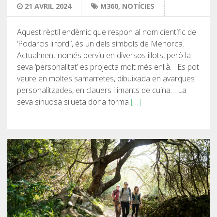
21 AVRIL 2024
M360
,
NOTÍCIES
Aquest rèptil endèmic que respon al nom científic de
‘Podarcis lilfordi’, és un dels símbols de Menorca.
Actualment només perviu en diversos illots, però la
seva ‘personalitat’ es projecta molt més enllà. Es pot
veure en moltes samarretes, dibuixada en avarques
personalitzades, en clauers i imants de cuina… La
seva sinuosa silueta dona forma
[…]