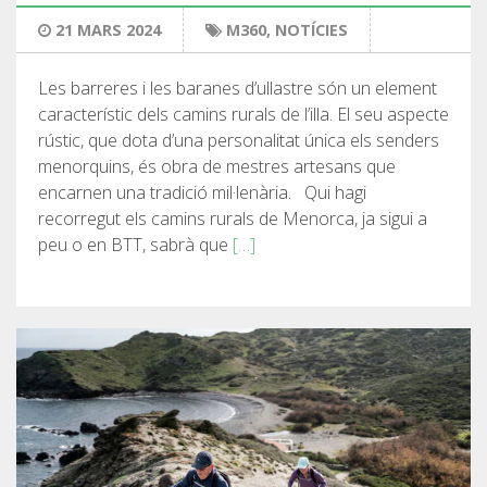
21 MARS 2024
M360
,
NOTÍCIES
Les barreres i les baranes d’ullastre són un element
característic dels camins rurals de l’illa. El seu aspecte
rústic, que dota d’una personalitat única els senders
menorquins, és obra de mestres artesans que
encarnen una tradició mil·lenària. Qui hagi
recorregut els camins rurals de Menorca, ja sigui a
peu o en BTT, sabrà que
[…]