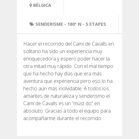
SENDERISME
BÉLGICA
13 ETAPES
SENDERISME
- 180º N - 5 ETAPES
10 ETAPES
Hacer el recorrido del Camí de Cavalls en
solitario ha sido un experiencia muy
enriquecedora y espero poder hacer la
8 ETAPES
otra mitad muy rápido. Con el mal tiempo
que ha hecho hay días que era más
7 ETAPES
aventura que experiencia pero eso lo ha
hecho aún más inolvidable. A todos los
amantes de naturaleza y senderismo el
6 ETAPES
Camí de Cavalls es un “must do” en
absoluto. Gracias a todo el equipo para
SELECCIÓ D’ETAPES
acompañarme durante el recorrido.
BTT