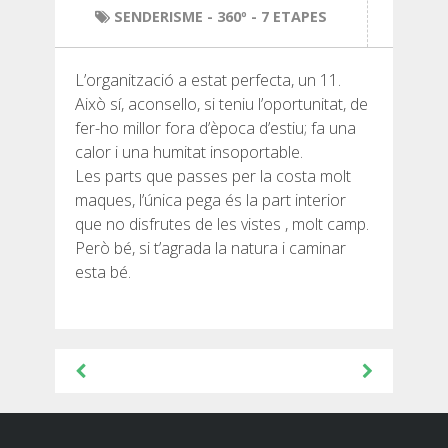
SENDERISME
SENDERISME
- 360º - 7 ETAPES
13 ETAPES
L’organització a estat perfecta, un 11.
Això sí, aconsello, si teniu l’oportunitat, de
fer-ho millor fora d’època d’estiu; fa una
10 ETAPES
calor i una humitat insoportable.
Les parts que passes per la costa molt
8 ETAPES
maques, l’única pega és la part interior
que no disfrutes de les vistes , molt camp.
Però bé, si t’agrada la natura i caminar
7 ETAPES
esta bé.
6 ETAPES
Navegació
SELECCIÓ D’ETAPES
d'entrades
BTT