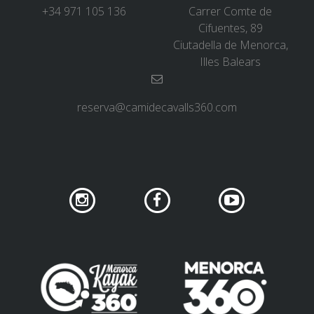
+34 971 105 136
Carrer Comte de
Cifuentes, 89
6 ETAPES
Ciutadella de Menorca,
Illes Balears
5 ETAPES
reserva@camidecavalls360.com
4 ETAPES
3 ETAPES
RUTA PER L’INTERIOR
TRAIL RUNNING
8 ETAPES