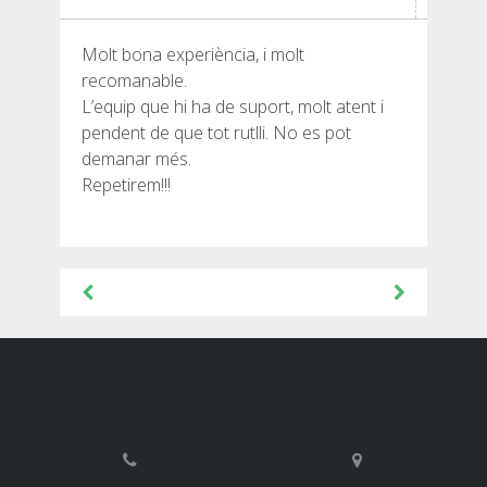
SENDERISME
Molt bona experiència, i molt
13 ETAPES
recomanable.
L’equip que hi ha de suport, molt atent i
pendent de que tot rutlli. No es pot
10 ETAPES
demanar més.
Repetirem!!!
8 ETAPES
Navegació
7 ETAPES
d'entrades
6 ETAPES
SELECCIÓ D’ETAPES
BTT