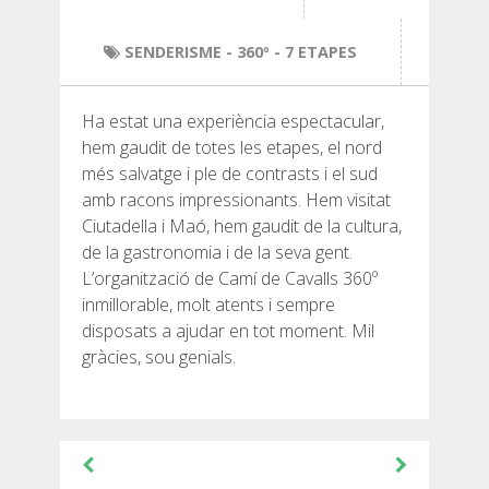
SENDERISME
SENDERISME
- 360º - 7 ETAPES
13 ETAPES
Ha estat una experiència espectacular,
10 ETAPES
hem gaudit de totes les etapes, el nord
més salvatge i ple de contrasts i el sud
amb racons impressionants. Hem visitat
8 ETAPES
Ciutadella i Maó, hem gaudit de la cultura,
de la gastronomia i de la seva gent.
7 ETAPES
L’organització de Camí de Cavalls 360º
inmillorable, molt atents i sempre
disposats a ajudar en tot moment. Mil
6 ETAPES
gràcies, sou genials.
SELECCIÓ D’ETAPES
Navegació
d'entrades
BTT