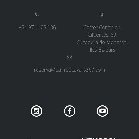
6 ETAPES
+34 971 105 136
Carrer Comte de
5 ETAPES
Cifuentes, 89
Ciutadella de Menorca,
Illes Balears
4 ETAPES
reserva@camidecavalls360.com
3 ETAPES
RUTA PER L’INTERIOR
TRAIL RUNNING
8 ETAPES