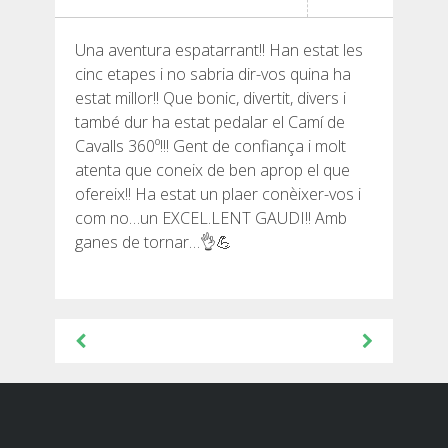
SENDERISME
Una aventura espatarrant!! Han estat les
13 ETAPES
cinc etapes i no sabria dir-vos quina ha
estat millor!! Que bonic, divertit, divers i
també dur ha estat pedalar el Camí de
10 ETAPES
Cavalls 360º!!! Gent de confiança i molt
atenta que coneix de ben aprop el que
8 ETAPES
ofereix!! Ha estat un plaer conèixer-vos i
com no…un EXCEL.LENT GAUDI!! Amb
ganes de tornar…👌💪
7 ETAPES
6 ETAPES
Navegació
d'entrades
SELECCIÓ D’ETAPES
BTT