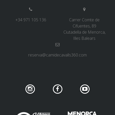
6 ETAPES
+34 971 105 136
Carrer Comte de
Cifuentes, 89
5 ETAPES
Ciutadella de Menorca,
Illes Balears
4 ETAPES
reserva@camidecavalls360.com
3 ETAPES
RUTA PER L’INTERIOR
TRAIL RUNNING
8 ETAPES