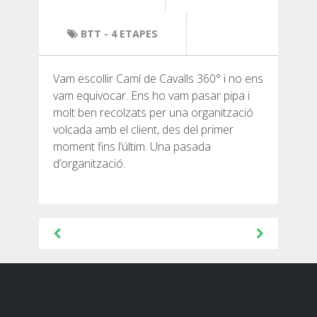
SENDERISME
BTT
- 4 ETAPES
13 ETAPES
Vam escollir Camí de Cavalls 360° i no ens
10 ETAPES
vam equivocar. Ens ho vam pasar pipa i
molt ben recolzats per una organització
volcada amb el client, des del primer
8 ETAPES
moment fins l’últim. Una pasada
d’organització.
7 ETAPES
Navegació
6 ETAPES
d'entrades
SELECCIÓ D’ETAPES
BTT