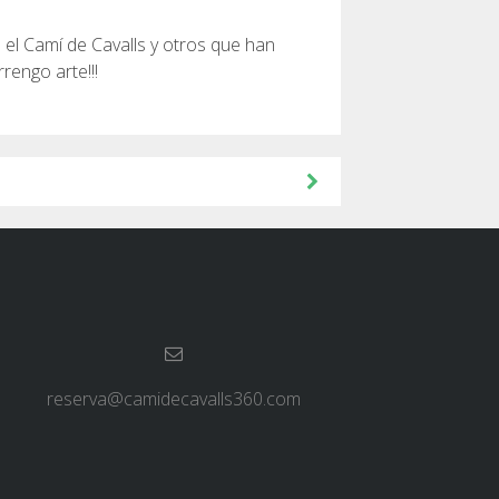
l Camí de Cavalls y otros que han
rengo arte!!!
reserva@camidecavalls360.com