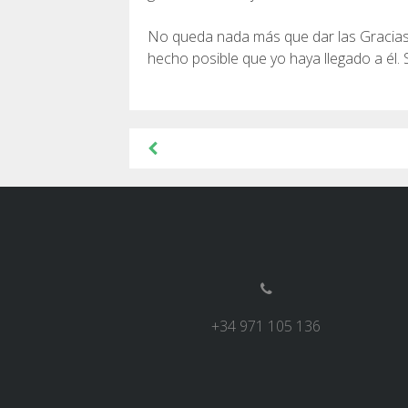
No queda nada más que dar las Gracias 
hecho posible que yo haya llegado a él. Se
Navegació
d'entrades
+34 971 105 136