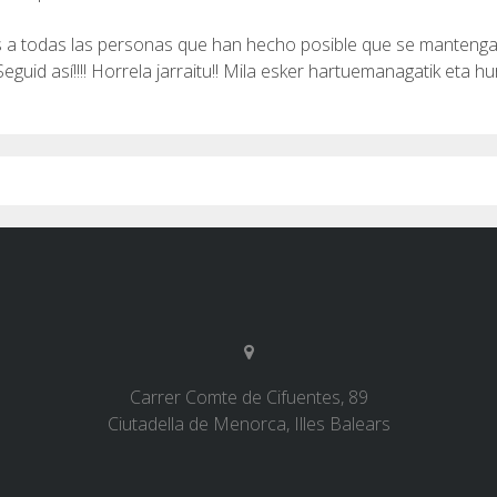
a todas las personas que han hecho posible que se mantenga e
guid así!!!! Horrela jarraitu!! Mila esker hartuemanagatik eta hur
Carrer Comte de Cifuentes, 89
Ciutadella de Menorca, Illes Balears