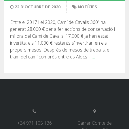
22 D'OCTUBRE DE 2020
NOTÍCIES
7 ETAPES
Entre el 2017 i el 2020, Camí de Cavalls 360º ha
6 ETAPES
generat 28.000 € per a fer accions de conservació i
millora del Camí de Cavalls. 17.000 € ja han estat
invertits; els 11.000 € restants s’invertiran en els
5 ETAPES
propers mesos. Després de mesos de treballs, el
tram del camí comprès entre es Alocs i
[…]
4 ETAPES
NON-STOP
NORMES I CRITERIS DE VALIDACIÓ
RÀNQUING
+34 971 105 136
Carrer Comte de