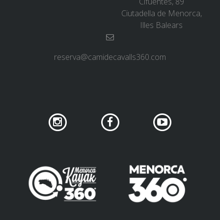
Cifuentes, 89
SERVEI D’ASSISTÈNCIA
Ciutadella de Menorca,
Illes Balears
ENVIA UN INTENT
reserva@camidecavalls360.com
PREU
SERVEIS INCLOSOS
ALLOTJAMENT
EXTRES
REGLAMENT