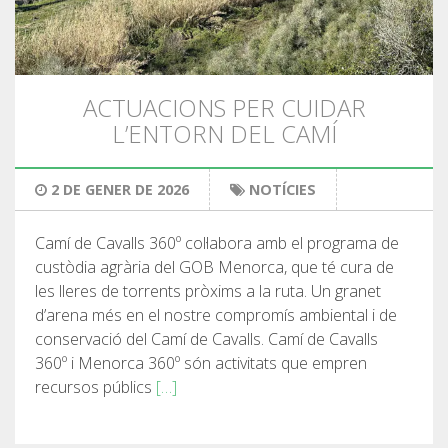
SENDERISME
13 ETAPES
ACTUACIONS PER CUIDAR
L’ENTORN DEL CAMÍ
10 ETAPES
2 DE GENER DE 2026
NOTÍCIES
8 ETAPES
Camí de Cavalls 360º col·labora amb el programa de
7 ETAPES
custòdia agrària del GOB Menorca, que té cura de
les lleres de torrents pròxims a la ruta. Un granet
d’arena més en el nostre compromís ambiental i de
6 ETAPES
conservació del Camí de Cavalls. Camí de Cavalls
360º i Menorca 360º són activitats que empren
SELECCIÓ D’ETAPES
recursos públics
[…]
BTT