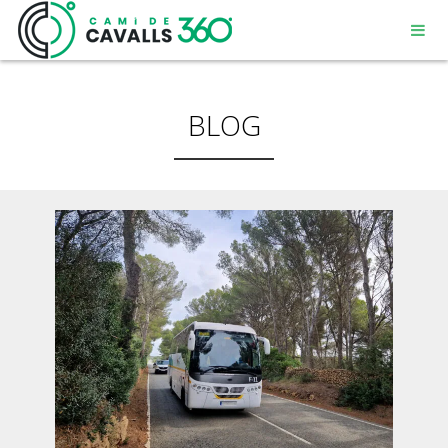
BLOG
MENORCA
UN CAMÍ AMB HISTÒRIA
RECORREGUT DE 360º