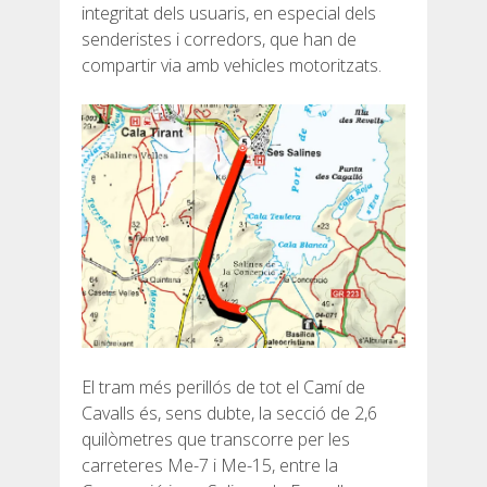
integritat dels usuaris, en especial dels
7 ETAPES
senderistes i corredors, que han de
compartir via amb vehicles motoritzats.
6 ETAPES
5 ETAPES
4 ETAPES
NON-STOP
NORMES I CRITERIS DE VALIDACIÓ
El tram més perillós de tot el Camí de
Cavalls és, sens dubte, la secció de 2,6
RÀNQUING
quilòmetres que transcorre per les
carreteres Me-7 i Me-15, entre la