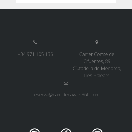
d'entrades
+34 971 105 136
Carrer Comte de
Cifuentes, 89
Ciutadella de Menorca,
Illes Balears
reserva@camidecavalls360.com