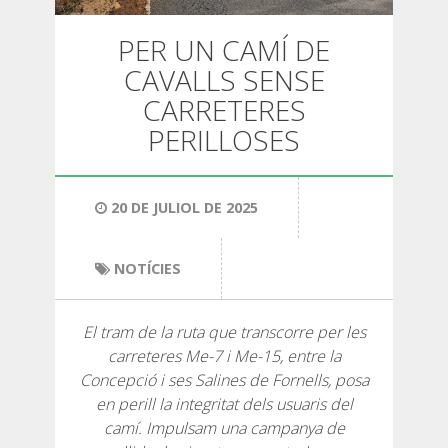
SENDERISME
PER UN CAMÍ DE
13 ETAPES
CAVALLS SENSE
CARRETERES
PERILLOSES
10 ETAPES
8 ETAPES
20 DE JULIOL DE 2025
7 ETAPES
NOTÍCIES
6 ETAPES
El tram de la ruta que transcorre per les
carreteres Me-7 i Me-15, entre la
SELECCIÓ D’ETAPES
Concepció i ses Salines de Fornells, posa
en perill la integritat dels usuaris del
camí. Impulsam una campanya de
BTT