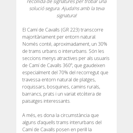
recollida de signatures per trobar una
solució segura. Ajuda’ns amb la teva
6 ETAPES
signatura!
El Camí de Cavalls (GR 223) transcorre
5 ETAPES
majoritàriament per entorn natural.
Només conté, aproximadament, un 30%
de trams urbans o interurbans. Són les
4 ETAPES
seccions menys atractives per als usuaris
de Camí de Cavalls 360º, que gaudeixen
3 ETAPES
especialment del 70% del recorregut que
travessa entorn natural de platges,
roquissars, bosquines, camins rurals,
RUTA PER L’INTERIOR
barrancs, prats i un variat etcètera de
paisatges interessants.
TRAIL RUNNING
A més, es dona la circumstància que
alguns d’aquells trams interurbans del
8 ETAPES
Camí de Cavalls posen en perill la