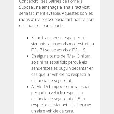
Concepció i ses Salines de Fornells.
SERVEI D’ASSISTÈNCIA
Suposa una amenaça aliena a l’activitat i
seria fàcilment evitable. Aquestes són les
ENVIA UN INTENT
raons d’una preocupació tant nostra com
dels nostres participants:
És un tram sense espai per als
vianants: amb vorals molt estrets a
PREU
l’Me-7 i sense vorals a l’Me-15.
En alguns punts de l’Me-15 ni tan
sols hi ha espai físic perquè els
SERVEIS INCLOSOS
senderistes es puguin decantar en
cas que un vehicle no respecti la
ALLOTJAMENT
distància de seguretat.
A l’Me-15 tampoc no hi ha espai
perquè un vehicle respecti la
EXTRES
distància de seguretat d’1,5 m
respecte els vianants si alhora ve
un altre vehicle de cara.
REGLAMENT