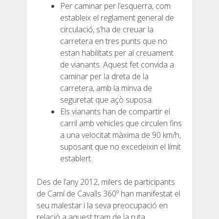
Per caminar per l’esquerra, com
estableix el reglament general de
circulació, s’ha de creuar la
carretera en tres punts que no
estan habilitats per al creuament
QUI SOM
de vianants. Aquest fet convida a
caminar per la dreta de la
COMPROMÍS AMBIENTAL
carretera, amb la minva de
seguretat que açò suposa.
Els vianants han de compartir el
PROJECTE DE CONSERVACIÓ
carril amb vehicles que circulen fins
a una velocitat màxima de 90 km/h,
0º PLÀSTIC
suposant que no excedeixin el límit
establert.
ESTUDI SOBRE ELS PLÀSTICS AL CAMÍ DE CAVALLS
Des de l’any 2012, milers de participants
de Camí de Cavalls 360º han manifestat el
RECUPERACIÓ DE TORRENTS
seu malestar i la seva preocupació en
relació a aquest tram de la ruta.