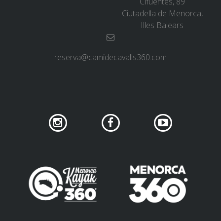
Cifuentes, 89
Ciutadella de Menorca,
RESSENYES
Illes Balears
BLOG
reserva@camidecavalls360.com
CATALÀ
ESPAÑOL
ENGLISH
FRANÇAIS