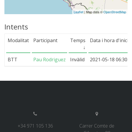
Leaflet
| Map data ©
OpenStreetMap
Intents
QUI SOM
Modalitat
Participant
Temps
Data i hora d'inici
↓
COMPROMÍS AMBIENTAL
BTT
Pau Rodriguez
Invàlid
2021-05-18 06:30:0
PROJECTE DE CONSERVACIÓ
0º PLÀSTIC
ESTUDI SOBRE ELS PLÀSTICS AL CAMÍ DE CAVALLS
RECUPERACIÓ DE TORRENTS
+34 971 105 136
Carrer Comte de