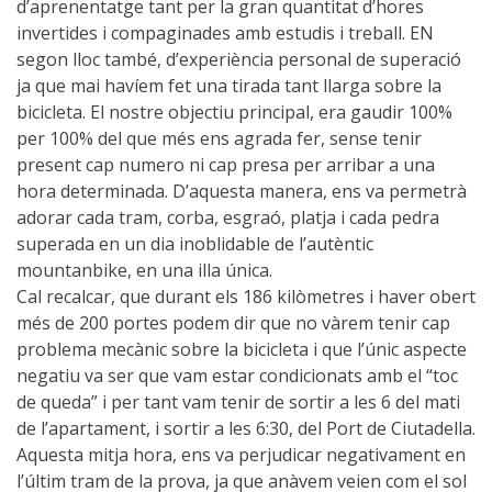
d’aprenentatge tant per la gran quantitat d’hores
invertides i compaginades amb estudis i treball. EN
7 ETAPES
segon lloc també, d’experiència personal de superació
ja que mai havíem fet una tirada tant llarga sobre la
6 ETAPES
bicicleta. El nostre objectiu principal, era gaudir 100%
per 100% del que més ens agrada fer, sense tenir
present cap numero ni cap presa per arribar a una
5 ETAPES
hora determinada. D’aquesta manera, ens va permetrà
adorar cada tram, corba, esgraó, platja i cada pedra
4 ETAPES
superada en un dia inoblidable de l’autèntic
mountanbike, en una illa única.
Cal recalcar, que durant els 186 kilòmetres i haver obert
NON-STOP
més de 200 portes podem dir que no vàrem tenir cap
problema mecànic sobre la bicicleta i que l’únic aspecte
NORMES I CRITERIS DE VALIDACIÓ
negatiu va ser que vam estar condicionats amb el “toc
de queda” i per tant vam tenir de sortir a les 6 del mati
de l’apartament, i sortir a les 6:30, del Port de Ciutadella.
RÀNQUING
Aquesta mitja hora, ens va perjudicar negativament en
l’últim tram de la prova, ja que anàvem veien com el sol