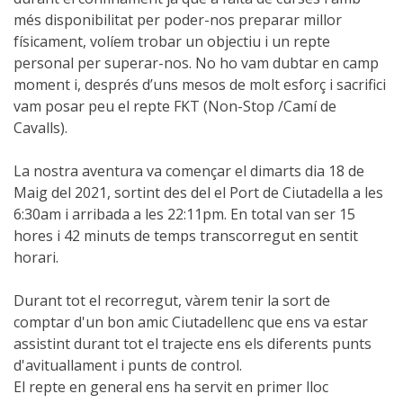
més disponibilitat per poder-nos preparar millor
físicament, volíem trobar un objectiu i un repte
6 ETAPES
personal per superar-nos. No ho vam dubtar en camp
moment i, després d’uns mesos de molt esforç i sacrifici
5 ETAPES
vam posar peu el repte FKT (Non-Stop /Camí de
Cavalls).
4 ETAPES
La nostra aventura va començar el dimarts dia 18 de
Maig del 2021, sortint des del el Port de Ciutadella a les
3 ETAPES
6:30am i arribada a les 22:11pm. En total van ser 15
hores i 42 minuts de temps transcorregut en sentit
horari.
RUTA PER L’INTERIOR
Durant tot el recorregut, vàrem tenir la sort de
TRAIL RUNNING
comptar d'un bon amic Ciutadellenc que ens va estar
assistint durant tot el trajecte ens els diferents punts
d'avituallament i punts de control.
8 ETAPES
El repte en general ens ha servit en primer lloc