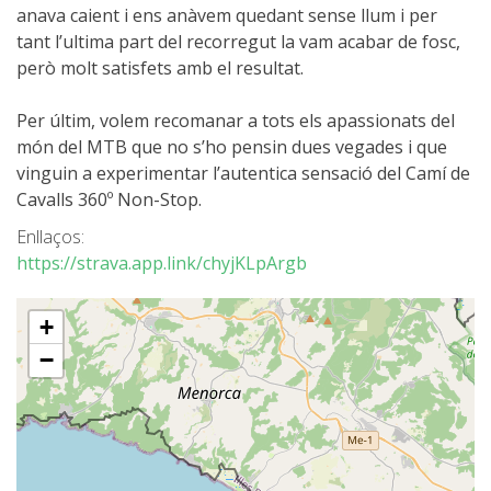
SERVEI D’ASSISTÈNCIA
anava caient i ens anàvem quedant sense llum i per
tant l’ultima part del recorregut la vam acabar de fosc,
però molt satisfets amb el resultat.
ENVIA UN INTENT
Per últim, volem recomanar a tots els apassionats del
món del MTB que no s’ho pensin dues vegades i que
vinguin a experimentar l’autentica sensació del Camí de
Cavalls 360º Non-Stop.
PREU
Enllaços:
https://strava.app.link/chyjKLpArgb
SERVEIS INCLOSOS
+
ALLOTJAMENT
−
EXTRES
REGLAMENT