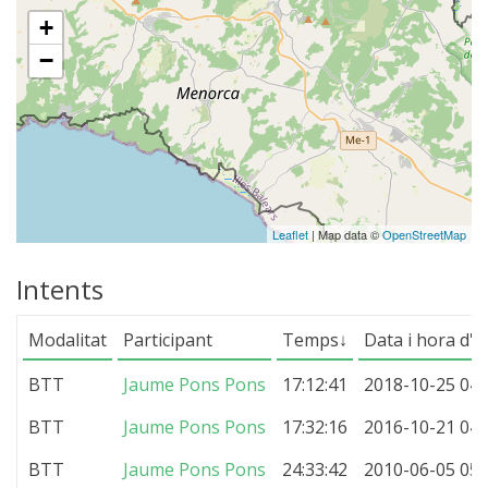
+
7 ETAPES
−
6 ETAPES
5 ETAPES
4 ETAPES
Leaflet
| Map data ©
OpenStreetMap
Intents
NON-STOP
Modalitat
Participant
Temps
↓
Data i hora d'in
NORMES I CRITERIS DE VALIDACIÓ
BTT
Jaume Pons Pons
17:12:41
2018-10-25 04:
BTT
Jaume Pons Pons
17:32:16
2016-10-21 04:
RÀNQUING
BTT
Jaume Pons Pons
24:33:42
2010-06-05 05: