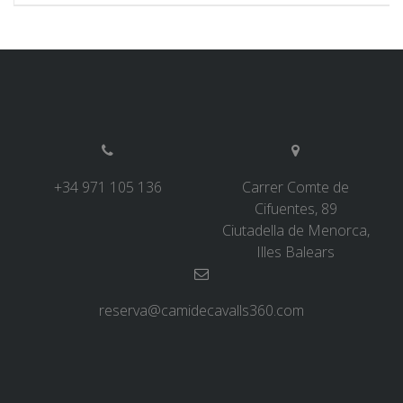
SERVEI D’ASSISTÈNCIA
ENVIA UN INTENT
PREU
+34 971 105 136
Carrer Comte de
Cifuentes, 89
SERVEIS INCLOSOS
Ciutadella de Menorca,
Illes Balears
ALLOTJAMENT
reserva@camidecavalls360.com
EXTRES
REGLAMENT