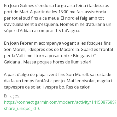
En Joan Galmes s'endu sa furgo a sa feina i la deixa as
port de Maó. A partir de les 15:00 me fa s'assistència
6 ETAPES
per tot el sud fins a ca meua. El nord el faig amb tot
s'avituallament a s'esquena. Només m'he d'aturar a un
5 ETAPES
súper d'Addaia a comprar 1'5 l. d'aigua.
En Joan Febrer m'acompanya vogant a les fosques fins
4 ETAPES
Son Morell, i després des de Macarella. Guard es frontal
per la Vall i me'l torn a posar entre Binigaus i C.
3 ETAPES
Galdana... Massa poques hores de llum solar!
A part d'algo de pluja i vent fins Son Morell, sa resta de
RUTA PER L’INTERIOR
dia fa un temps fantàstic per jo. Matí ennivolat, migdia i
capvespre de solet, i vespre bo. Res de calor!
TRAIL RUNNING
Enllaços:
https://connect.garmin.com/modern/activity/1415087589?
share_unique_id=6
8 ETAPES