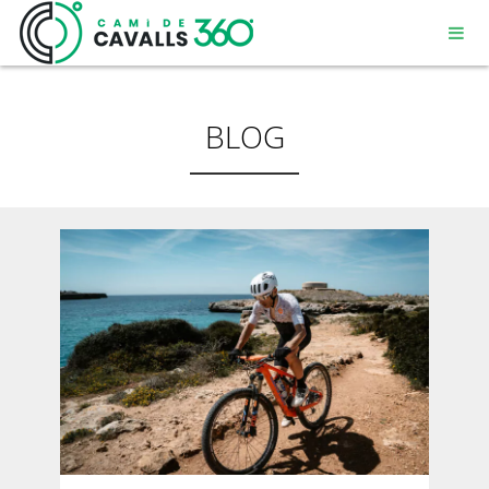
BLOG
MENORCA
UN CAMÍ AMB HISTÒRIA
RECORREGUT DE 360º