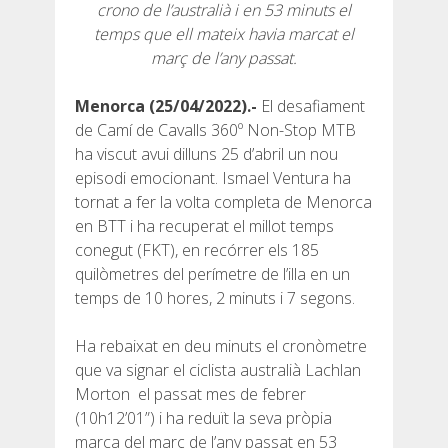
crono de l’australià i en 53 minuts el
temps que ell mateix havia marcat el
6 ETAPES
març de l’any passat.
Menorca (25/04/2022).-
El desafiament
5 ETAPES
de Camí de Cavalls 360º Non-Stop MTB
ha viscut avui dilluns 25 d’abril un nou
4 ETAPES
episodi emocionant. Ismael Ventura ha
tornat a fer la volta completa de Menorca
en BTT i ha recuperat el millot temps
3 ETAPES
conegut (FKT), en recórrer els 185
quilòmetres del perímetre de l’illa en un
RUTA PER L’INTERIOR
temps de 10 hores, 2 minuts i 7 segons.
Ha rebaixat en deu minuts el cronòmetre
TRAIL RUNNING
que va signar el ciclista australià Lachlan
Morton el passat mes de febrer
8 ETAPES
(10h12’01”) i ha reduït la seva pròpia
marca del març de l’any passat en 53