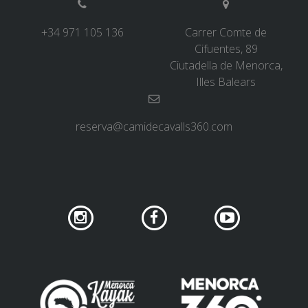
+34 971 105 136
Carrer Comte de
Cifuentes, 89
Ciutadella de Menorca,
Illes Balears
reserva@camidecavalls360.com