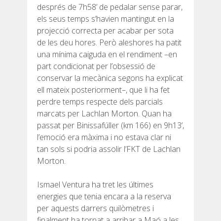
després de 7h58’ de pedalar sense parar,
els seus temps s’havien mantingut en la
projecció correcta per acabar per sota
de les deu hores. Però aleshores ha patit
una mínima caiguda en el rendiment –en
part condicionat per l’obsessió de
conservar la mecànica segons ha explicat
ell mateix posteriorment–, que li ha fet
perdre temps respecte dels parcials
marcats per Lachlan Morton. Quan ha
passat per Binissafúller (km 166) en 9h13’,
l’emoció era màxima i no estava clar ni
tan sols si podria assolir l’FKT de Lachlan
Morton.
Ismael Ventura ha tret les últimes
energies que tenia encara a la reserva
per aquests darrers quilòmetres i
finalment ha tornat a arribar a Maó a les