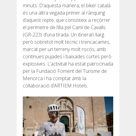
minuts. D’aquesta manera, el biker català
7 ETAPES
és una altra vegada primer al rànquing
d’aquest repte, que consisteix a recórrer
el perímetre de l’illa pel Camí de Cavalls
6 ETAPES
(GR-223) d’una tirada. Un itinerari llarg
però sobretot molt tècnic i trencacames,
5 ETAPES
marcat per un terreny molt rocós, amb
contínues pujades i baixades curtes però
explosives. L’activitat ha estat patrocinada
4 ETAPES
per la Fundació Foment del Turisme de
Menorca i ha comptat amb la
NON-STOP
col·laboració d’ARTIEM Hotels.
NORMES I CRITERIS DE VALIDACIÓ
RÀNQUING