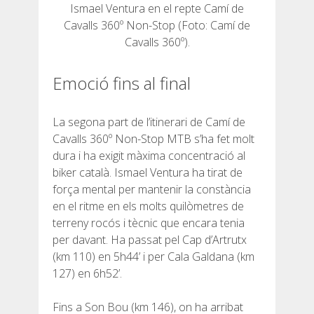
DEUTSCH
Ismael Ventura en el repte Camí de
Cavalls 360º Non-Stop (Foto: Camí de
Cavalls 360º).
Emoció fins al final
La segona part de l’itinerari de Camí de
Cavalls 360º Non-Stop MTB s’ha fet molt
dura i ha exigit màxima concentració al
biker català. Ismael Ventura ha tirat de
força mental per mantenir la constància
en el ritme en els molts quilòmetres de
terreny rocós i tècnic que encara tenia
per davant. Ha passat pel Cap d’Artrutx
(km 110) en 5h44’ i per Cala Galdana (km
127) en 6h52’.
Fins a Son Bou (km 146), on ha arribat