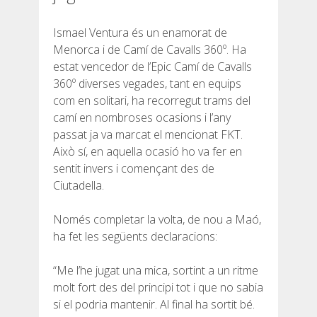
Ismael Ventura és un enamorat de
Menorca i de Camí de Cavalls 360º. Ha
estat vencedor de l’Epic Camí de Cavalls
360º diverses vegades, tant en equips
com en solitari, ha recorregut trams del
camí en nombroses ocasions i l’any
passat ja va marcat el mencionat FKT.
Això sí, en aquella ocasió ho va fer en
sentit invers i començant des de
Ciutadella.
Només completar la volta, de nou a Maó,
ha fet les següents declaracions:
“Me l’he jugat una mica, sortint a un ritme
molt fort des del principi tot i que no sabia
si el podria mantenir. Al final ha sortit bé.