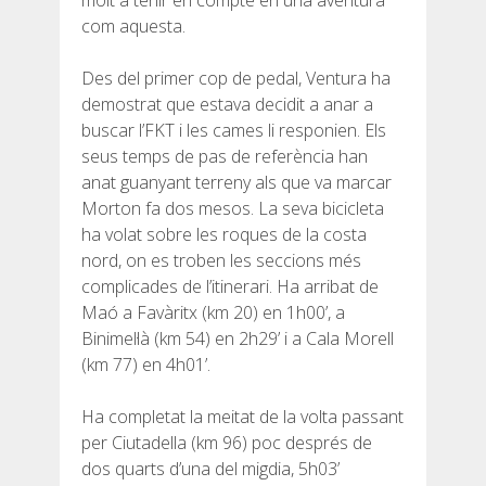
molt a tenir en compte en una aventura
com aquesta.
Des del primer cop de pedal, Ventura ha
demostrat que estava decidit a anar a
QUI SOM
buscar l’FKT i les cames li responien. Els
seus temps de pas de referència han
anat guanyant terreny als que va marcar
COMPROMÍS AMBIENTAL
Morton fa dos mesos. La seva bicicleta
ha volat sobre les roques de la costa
PROJECTE DE CONSERVACIÓ
nord, on es troben les seccions més
complicades de l’itinerari. Ha arribat de
Maó a Favàritx (km 20) en 1h00’, a
0º PLÀSTIC
Binimel·là (km 54) en 2h29’ i a Cala Morell
(km 77) en 4h01’.
ESTUDI SOBRE ELS PLÀSTICS AL CAMÍ DE CAVALLS
Ha completat la meitat de la volta passant
per Ciutadella (km 96) poc després de
RECUPERACIÓ DE TORRENTS
dos quarts d’una del migdia, 5h03’