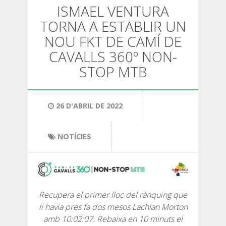
SENDERISME
ISMAEL VENTURA
TORNA A ESTABLIR UN
13 ETAPES
NOU FKT DE CAMÍ DE
CAVALLS 360º NON-
10 ETAPES
STOP MTB
8 ETAPES
26 D'ABRIL DE 2022
7 ETAPES
NOTÍCIES
6 ETAPES
SELECCIÓ D’ETAPES
Recupera el primer lloc del rànquing que
li havia pres fa dos mesos Lachlan Morton
amb 10:02:07. Rebaixa en 10 minuts el
BTT