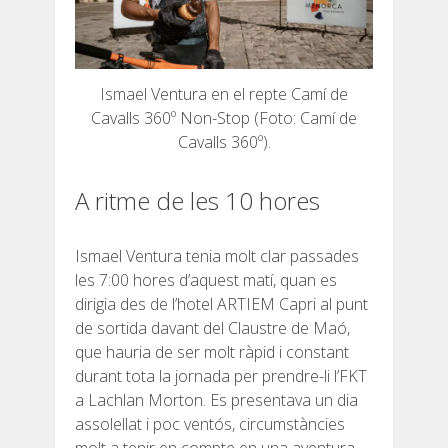
SERVEI D’ASSISTÈNCIA
ENVIA UN INTENT
Ismael Ventura en el repte Camí de
Cavalls 360º Non-Stop (Foto: Camí de
Cavalls 360º).
PREU
A ritme de les 10 hores
SERVEIS INCLOSOS
Ismael Ventura tenia molt clar passades
les 7:00 hores d’aquest matí, quan es
dirigia des de l’hotel ARTIEM Capri al punt
ALLOTJAMENT
de sortida davant del Claustre de Maó,
que hauria de ser molt ràpid i constant
EXTRES
durant tota la jornada per prendre-li l’FKT
a Lachlan Morton. Es presentava un dia
assolellat i poc ventós, circumstàncies
REGLAMENT