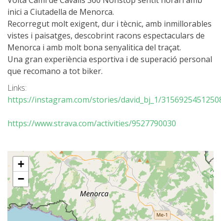
inici a Ciutadella de Menorca.
Recorregut molt exigent, dur i tècnic, amb inmillorables
6 ETAPPEN
vistes i paisatges, descobrint racons espectaculars de
Menorca i amb molt bona senyalitica del traçat.
5 ETAPPEN
Una gran experiència esportiva i de superació personal
que recomano a tot biker.
4 ETAPPEN
Links:
https://instagram.com/stories/david_bj_1/315692545
3 ETAPPEN
https://www.strava.com/activities/9527790030
INLANDSROUTE
+
TRAIL-RUNNING
−
8 ETAPPEN