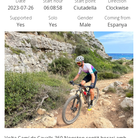
Date
Start hour
Start point
Direction
WANDERN
2023-07-26
06:08:58
Ciutadella
Clockwise
Supported
Solo
Gender
Coming from
13 ETAPPEN
Yes
Yes
Male
Espanya
10 ETAPPEN
8 ETAPPEN
7 ETAPPEN
6 ETAPPEN
STAGE SELECTIO
MTB
Volta Camí de Cavalls 360 Nonstop sentit horari amb