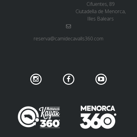
SUPPORT SERVIC
Cifuentes, 89
Ciutadella de Menorca,
Illes Balears
SUBMIT AN ATT
reserva@camidecavalls360.com
PREIS
DIENSTLEISTUNGEN
UNTERKUNFT
EXTRAS
REGLEMENT