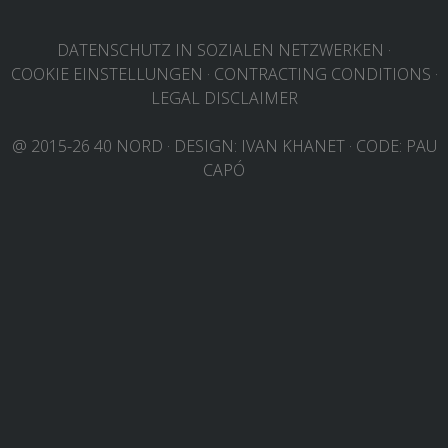
DATENSCHUTZ IN SOZIALEN NETZWERKEN
COOKIE EINSTELLUNGEN
CONTRACTING CONDITIONS
LEGAL DISCLAIMER
ABOUT US
@ 2015-26 40 NORD
·
DESIGN:
IVAN KHANET
·
CODE:
PAU
CAPÓ
UMWELTENGAGEME
CONSERVATION 
0º PLASTIC
STUDIE ÜBER KU
CAVALLS
BACHRENATURI