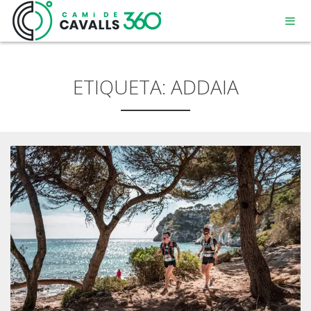
ETIQUETA:
ADDAIA
MENORCA
UN CAMÍ AMB HISTÒRIA
RECORREGUT DE 360º