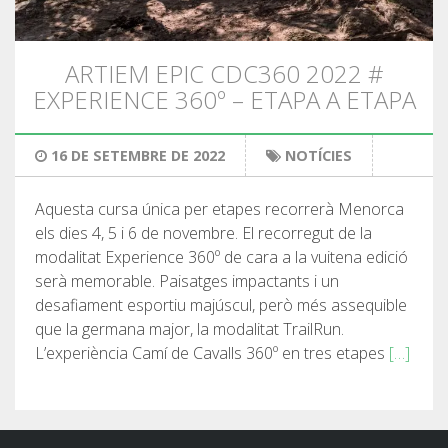
SENDERISME
ARTIEM EPIC CDC360 2022 #
13 ETAPES
EXPERIENCE 360º – ETAPA A ETAPA
10 ETAPES
16 DE SETEMBRE DE 2022
NOTÍCIES
8 ETAPES
Aquesta cursa única per etapes recorrerà Menorca
els dies 4, 5 i 6 de novembre. El recorregut de la
7 ETAPES
modalitat Experience 360º de cara a la vuitena edició
serà memorable. Paisatges impactants i un
desafiament esportiu majúscul, però més assequible
6 ETAPES
que la germana major, la modalitat TrailRun.
L’experiència Camí de Cavalls 360º en tres etapes
[…]
SELECCIÓ D’ETAPES
BTT