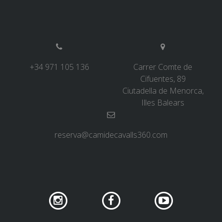
6 ETAPES
5 ETAPES
+34 971 105 136
Carrer Comte de
Cifuentes, 89
4 ETAPES
Ciutadella de Menorca,
Illes Balears
3 ETAPES
reserva@camidecavalls360.com
RUTA PER L’INTERIOR
TRAIL RUNNING
8 ETAPES