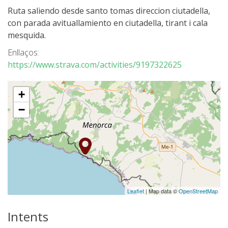
Ruta saliendo desde santo tomas direccion ciutadella,
con parada avituallamiento en ciutadella, tirant i cala
6 ETAPES
mesquida.
Enllaços:
5 ETAPES
https://www.strava.com/activities/9197322625
4 ETAPES
+
−
3 ETAPES
RUTA PER L’INTERIOR
TRAIL RUNNING
Leaflet
| Map data ©
OpenStreetMap
8 ETAPES
Intents