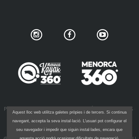
SERVEI D’ASSISTÈNCIA
ENVIA UN INTENT
PREU
SERVEIS INCLOSOS
ALLOTJAMENT
PRIVACITAT DE XARXES SOCIALS
POLÍTICA DE COOKIES
Aquest lloc web utilitza galetes pròpies i de tercers. Si continua
EXTRES
POLÍTICA DE PRIVACITAT
AVÍS LEGAL
navegant, accepta la seva instal·lació. L'usuari pot configurar el
CONDICIONS DE CONTRACTACIÓ
seu navegador i impedir que siguin instal·lades, encara que
REGLAMENT
@ 2015-26 40 NORD
·
DISSENY:
IVAN KHANET
·
CODI:
PAU
aquesta acció podrà ocasionar dificultats de navegació.