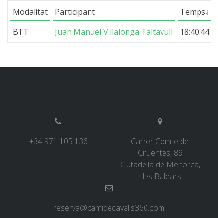
Modalitat
Participant
Temps
↓
7 ETAPES
BTT
Juan Manuel Villalonga Taltavull
18:40:44
6 ETAPES
5 ETAPES
4 ETAPES
NON-STOP
+34 971 105 136
Carrer Comte de
Cifuentes, 89
NORMES I CRITERIS DE VALIDACIÓ
Ciutadella de Menorca,
Illes Balears
RÀNQUING
reserva@camidecavalls360.com