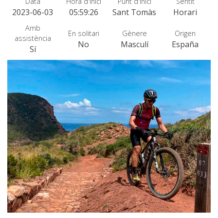
Data
Hora d'inici
Punt d'inici
Sentit
SENDERISME
2023-06-03
05:59:26
Sant Tomàs
Horari
Amb
En solitari
Gènere
Origen
13 ETAPES
assistència
No
Masculí
España
Sí
10 ETAPES
8 ETAPES
7 ETAPES
6 ETAPES
SELECCIÓ D’ETAPES
BTT