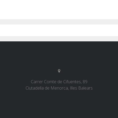
Carrer Comte de Cifuentes, 89
Ciutadella de Menorca, Illes Balears