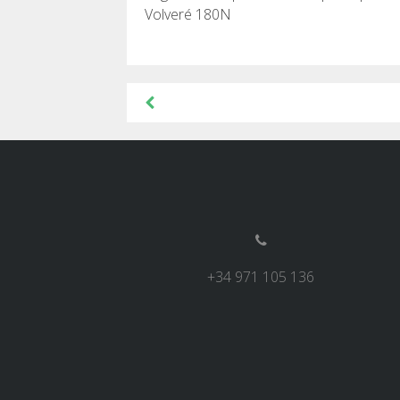
Volveré 180N
Navegación
de
entradas
+34 971 105 136