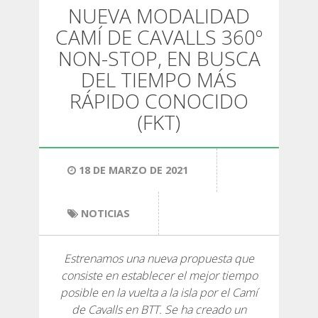
SENDERISMO
NUEVA MODALIDAD
CAMÍ DE CAVALLS 360º
13 ETAPAS
NON-STOP, EN BUSCA
DEL TIEMPO MÁS
10 ETAPAS
RÁPIDO CONOCIDO
(FKT)
8 ETAPAS
18 DE MARZO DE 2021
7 ETAPAS
NOTICIAS
6 ETAPAS
Estrenamos una nueva propuesta que
SELECCIÓN DE ETAPAS
consiste en establecer el mejor tiempo
posible en la vuelta a la isla por el Camí
de Cavalls en BTT. Se ha creado un
BTT