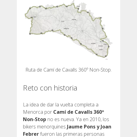
7 ETAPAS
6 ETAPAS
5 ETAPAS
4 ETAPAS
Ruta de Camí de Cavalls 360º Non-Stop.
NON-STOP
Reto con historia
NORMAS Y CRITERIOS DE VALIDACIÓN
La idea de dar la vuelta completa a
Menorca por
Camí de Cavalls 360º
Non-Stop
no es nueva. Ya en 2010, los
RÁNKING
bikers menorquines
Jaume Pons y Joan
Febrer
fueron las primeras personas