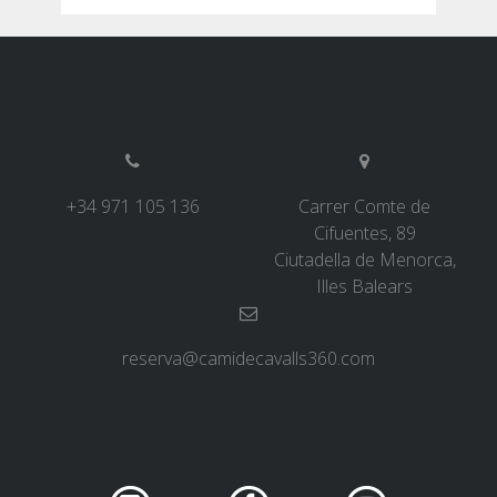
de
entradas
+34 971 105 136
Carrer Comte de
Cifuentes, 89
Ciutadella de Menorca,
Illes Balears
reserva@camidecavalls360.com