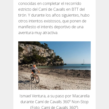
SERVICIO DE ASISTENCIA
conocidas en completar el recorrido
estricto del Camí de Cavalls en BTT del
tirón. Y durante los años siguientes, hubo
ENVÍA UN INTENTO
otros intentos existosos, que ponen de
manifiesto el interés deportivo de una
aventura muy atractiva.
PRECIO
SERVICIOS INCLUIDOS
ALOJAMIENTO
EXTRAS
Ismael Ventura, a su paso por Macarella
durante Camí de Cavalls 360º Non-Stop
REGLAMENTO
(Foto: Camí de Cavalls 360º).