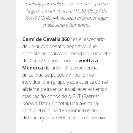
ránking para validar los intentos que se
hagan. Ismael Ventura (10:55:08) y Ada
6 ETAPAS
Xinxó (15:40:44) ocupan el primer lugar
masculino y femenino.
5 ETAPAS
Camí de Cavalls 360º
es el escenario
de un nuevo desafío deportivo, que
4 ETAPAS
consiste en realizar el recorrido completo
del GR-223, dando toda la
vuelta a
Menorca
del tirón. Una experiencia
3 ETAPAS
única, que se puede vivir de forma
individual o en grupo y que cuenta con el
RUTA POR EL INTERIOR
aliciente de intentar establecer el tiempo
más rápido conocido o FKT (Fastest
Known Time). En total, una aventura
TRAIL RUNNING
contra el reloj de 185 kilómetros de
distancia y casi 3.300 metros de desnivel.
8 ETAPAS